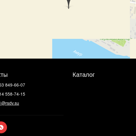
кты
Каталог
63 849-66-07
14 558-74-15
1@rsdv.su