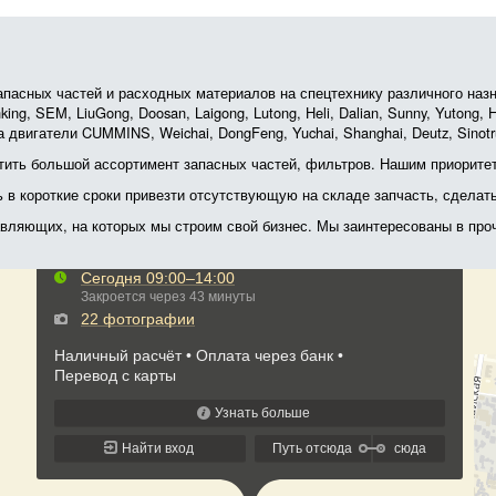
асных частей и расходных материалов на спецтехнику различного назначе
ing, SEM, LiuGong, Doosan, Laigong, Lutong, Heli, Dalian, Sunny, Yutong
 двигатели CUMMINS, Weichai, DongFeng, Yuchai, Shanghai, Deutz, Sin
ить большой ассортимент запасных частей, фильтров. Нашим приоритет
ь в короткие сроки привезти отсутствующую на складе запчасть, сделат
тавляющих, на которых мы строим свой бизнес. Мы заинтересованы в пр