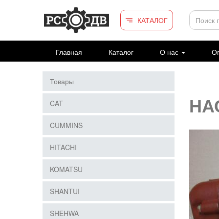
Перейти к основному содержанию
КАТАЛОГ
Главная
Каталог
О нас
Оп
Товары
НА
CAT
CUMMINS
HITACHI
KOMATSU
SHANTUI
SHEHWA