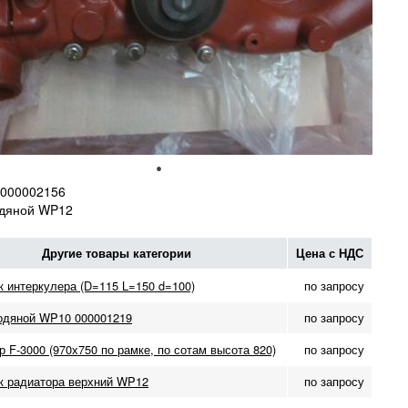
000002156
одяной WP12
Другие товары категории
Цена с НДС
к интеркулера (D=115 L=150 d=100)
по запросу
одяной WP10 000001219
по запросу
 F-3000 (970х750 по рамке, по сотам высота 820)
по запросу
к радиатора верхний WP12
по запросу