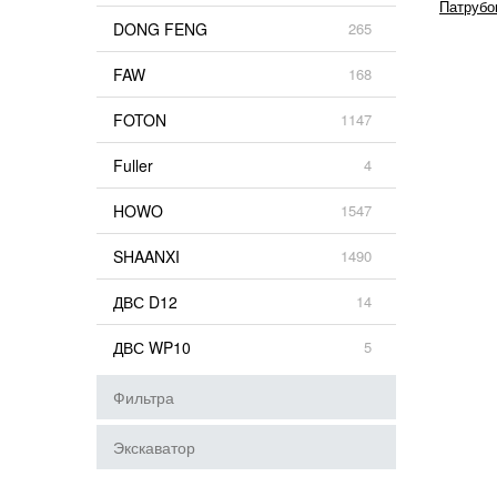
Патрубо
DONG FENG
265
FAW
168
FOTON
1147
Fuller
4
HOWO
1547
SHAANXI
1490
ДВС D12
14
ДВС WP10
5
Фильтра
Экскаватор