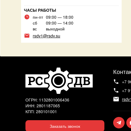
ЧАСЫ РАБОТЫ
пн-пт
09:00 — 18:00
сб
09:00 — 14:00
вс
выходной
rsdv1@rsdv.su
Конта
+7 9
+7 9
rsdv
ОГРН: 1132801006436
ИНН: 2801187065
КПП: 280101001
Заказать звонок