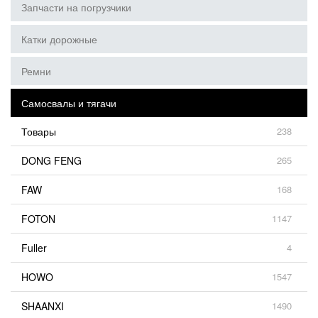
Запчасти на погрузчики
Катки дорожные
Ремни
Самосвалы и тягачи
Товары
238
DONG FENG
265
FAW
168
FOTON
1147
Fuller
4
HOWO
1547
SHAANXI
1490