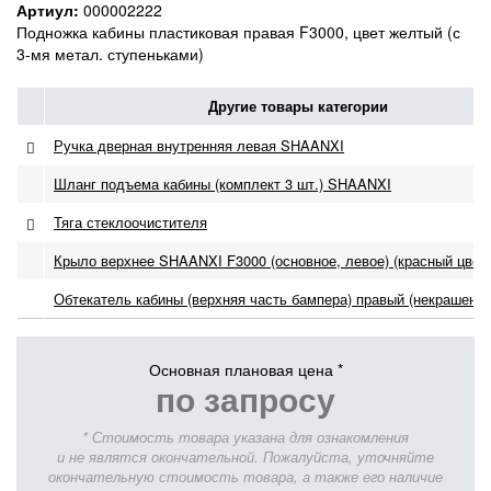
Артиул:
000002222
Подножка кабины пластиковая правая F3000, цвет желтый (с
3-мя метал. ступеньками)
Другие товары категории
Ручка дверная внутренняя левая SHAANXI
Шланг подъема кабины (комплект 3 шт.) SHAANXI
Тяга стеклоочистителя
Крыло верхнее SHAANXI F3000 (основное, левое) (красный цвет)
Обтекатель кабины (верхняя часть бампера) правый (некрашены
Основная плановая цена *
по запросу
* Стоимость товара указана для ознакомления
и не являтся окончательной. Пожалуйста, уточняйте
окончательную стоимость товара, а также его наличие