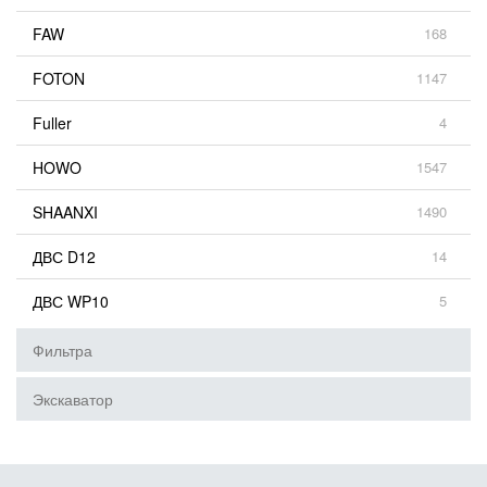
FAW
168
FOTON
1147
Fuller
4
HOWO
1547
SHAANXI
1490
ДВС D12
14
ДВС WP10
5
Фильтра
Экскаватор