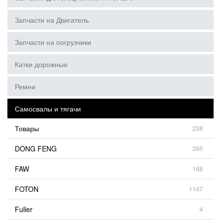
Запчасти на Двигатель
Запчасти на погрузчики
Катки дорожные
Ремни
Самосвалы и тягачи
Товары
238
DONG FENG
265
FAW
168
FOTON
1147
Fuller
4