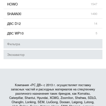
HOWO
1547
SHAANXI
1490
ДВС D12
14
ДВС WP10
5
Фильтра
Экскаватор
Компания «РС ДВ» с 2013 г. осуществляет поставку
запасных частей и расходных материалов на спецтехнику
различного назначения таких брендов, как Komatsu,
Caterpillar, Shantui, Hyundai, XCMG, Zoomlion, Shehwa, SDLG,
Changlin, Lonking, SEM, LiuGong, Doosan, Laigong, Lutong,