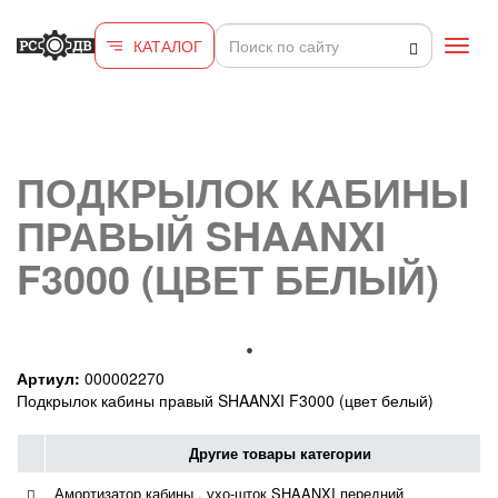
Перейти к основному содержанию
КАТАЛОГ
Toggl
navig
ПОДКРЫЛОК КАБИНЫ
ПРАВЫЙ SHAANXI
F3000 (ЦВЕТ БЕЛЫЙ)
Артиул:
000002270
Подкрылок кабины правый SHAANXI F3000 (цвет белый)
Другие товары категории
Амортизатор кабины , ухо-шток SHAANXI передний