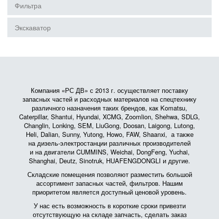
Фильтра
Экскаватор
Компания «РС ДВ» с 2013 г. осуществляет поставку
запасных частей и расходных материалов на спецтехнику
различного назначения таких брендов, как Komatsu,
Caterpillar, Shantui, Hyundai, XCMG, Zoomlion, Shehwa, SDLG,
Changlin, Lonking, SEM, LiuGong, Doosan, Laigong, Lutong,
Heli, Dalian, Sunny, Yutong, Howo, FAW, Shaanxi, а также
на дизель-электростанции различных производителей
и на двигатели CUMMINS, Weichai, DongFeng, Yuchai,
Shanghai, Deutz, Sinotruk, HUAFENGDONGLI и другие.
Складские помещения позволяют разместить большой
ассортимент запасных частей, фильтров. Нашим
приоритетом является доступный ценовой уровень.
У нас есть возможность в короткие сроки привезти
отсутствующую на складе запчасть, сделать заказ