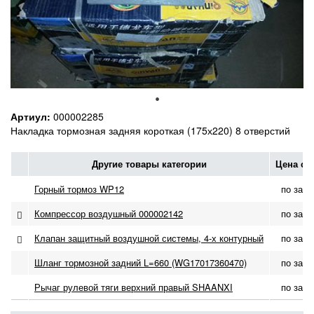
Артиул:
000002285
Накладка тормозная задняя короткая (175х220) 8 отверстий
Другие товары категории
Цена с 
Горный тормоз WP12
по запр
Компрессор воздушный 000002142
по запр
Клапан защитный воздушной системы, 4-х контурный
по запр
Шланг тормозной задний L=660 (WG17017360470)
по запр
Рычаг рулевой тяги верхний правый SHAANXI
по запр