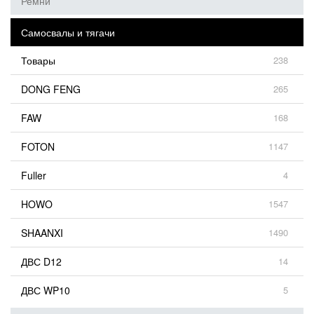
Ремни
Самосвалы и тягачи
Товары
238
DONG FENG
265
FAW
168
FOTON
1147
Fuller
4
HOWO
1547
SHAANXI
1490
ДВС D12
14
ДВС WP10
5