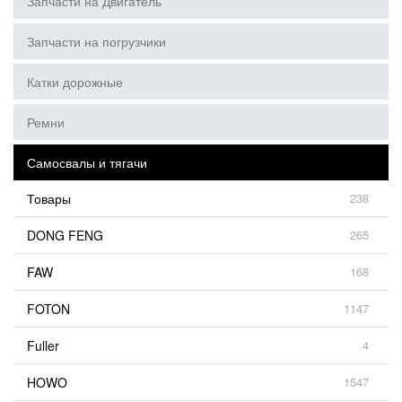
Запчасти на Двигатель
Запчасти на погрузчики
Катки дорожные
Ремни
Самосвалы и тягачи
Товары
238
DONG FENG
265
FAW
168
FOTON
1147
Fuller
4
HOWO
1547