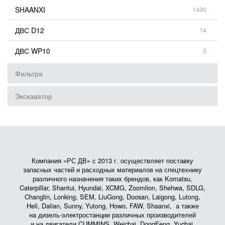
SHAANXI
1490
ДВС D12
14
ДВС WP10
5
Фильтра
Экскаватор
Компания «РС ДВ» с 2013 г. осуществляет поставку
запасных частей и расходных материалов на спецтехнику
различного назначения таких брендов, как Komatsu,
Caterpillar, Shantui, Hyundai, XCMG, Zoomlion, Shehwa, SDLG,
Changlin, Lonking, SEM, LiuGong, Doosan, Laigong, Lutong,
Heli, Dalian, Sunny, Yutong, Howo, FAW, Shaanxi, а также
на дизель-электростанции различных производителей
и на двигатели CUMMINS, Weichai, DongFeng, Yuchai,