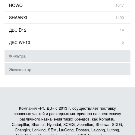
HOWO
1547
SHAANXI
1490
ДВС D12
14
ДВС WP10
5
Фильтра
Экскаватор
Компания «РС ДВ» с 2013 г. осуществляет поставку
запасных частей и расходных материалов на спецтехнику
различного назначения таких брендов, как Komatsu,
Caterpillar, Shantui, Hyundai, XCMG, Zoomlion, Shehwa, SDLG,
Changlin, Lonking, SEM, LiuGong, Doosan, Laigong, Lutong,