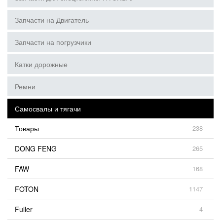
Запчасти на Двигатель
Запчасти на погрузчики
Катки дорожные
Ремни
Самосвалы и тягачи
Товары
238
DONG FENG
265
FAW
168
FOTON
1147
Fuller
4