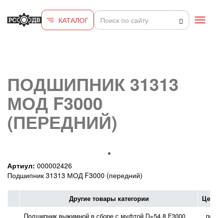
Перейти к основному содержанию
КАТАЛОГ
Toggl
navig
ПОДШИПНИК 31313
МОД F3000
(ПЕРЕДНИЙ)
Артиул:
000002426
Подшипник 31313 МОД F3000 (передний)
Другие товары категории
Цена
Подшипник выжимной в сборе с муфтой D=54,8 F3000
по 