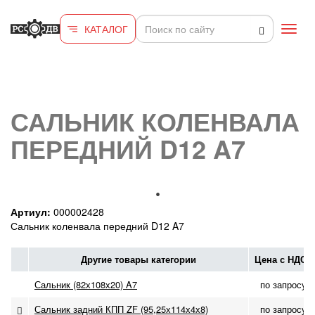
Перейти к основному содержанию
КАТАЛОГ
Toggl
navig
САЛЬНИК КОЛЕНВАЛА
ПЕРЕДНИЙ D12 A7
Артиул:
000002428
Сальник коленвала передний D12 A7
Другие товары категории
Цена с НДС
Сальник (82х108х20) A7
по запросу
Сальник задний КПП ZF (95,25х114х4х8)
по запросу