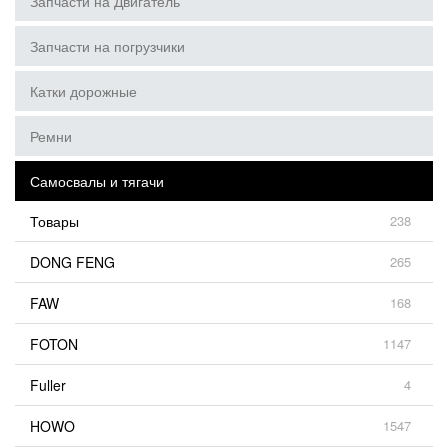
Запчасти на Двигатель
Запчасти на погрузчики
Катки дорожные
Ремни
Самосвалы и тягачи
Товары
238
DONG FENG
265
FAW
168
FOTON
1147
Fuller
4
HOWO
1547