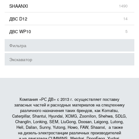
SHAANXI
1490
ДВС D12
14
ДВС WP10
5
Фильтра
Экскаватор
Компания «РС ДВ» с 2013 г. осуществляет поставку
запасных частей и расходных материалов на спецтехнику
различного назначения таких брендов, как Komatsu,
Caterpillar, Shantui, Hyundai, XCMG, Zoomlion, Shehwa, SDLG,
Changlin, Lonking, SEM, LiuGong, Doosan, Laigong, Lutong,
Heli, Dalian, Sunny, Yutong, Howo, FAW, Shaanxi, а также
на дизель-электростанции различных производителей
и на двигатели CUMMINS, Weichai, DongFeng, Yuchai,