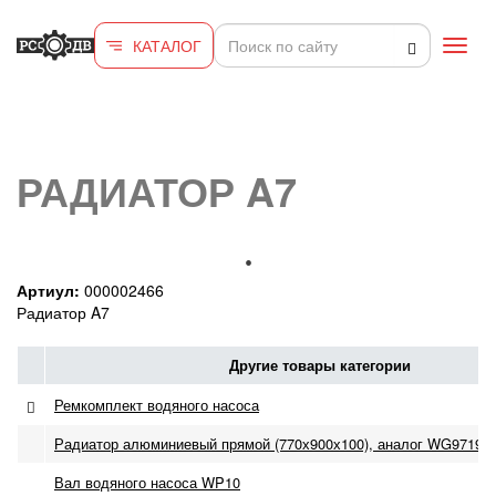
Перейти к основному содержанию
КАТАЛОГ
Toggl
navig
РАДИАТОР A7
Артиул:
000002466
Радиатор A7
Другие товары категории
Ремкомплект водяного насоса
Радиатор алюминиевый прямой (770х900х100), аналог WG971953
Вал водяного насоса WP10