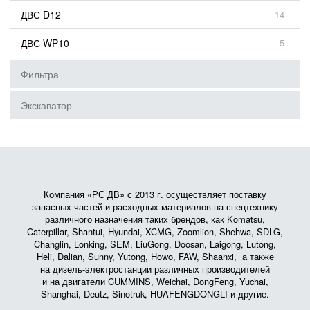
ДВС D12
14
ДВС WP10
5
Фильтра
Экскаватор
Компания «РС ДВ» с 2013 г. осуществляет поставку
запасных частей и расходных материалов на спецтехнику
различного назначения таких брендов, как Komatsu,
Caterpillar, Shantui, Hyundai, XCMG, Zoomlion, Shehwa, SDLG,
Changlin, Lonking, SEM, LiuGong, Doosan, Laigong, Lutong,
Heli, Dalian, Sunny, Yutong, Howo, FAW, Shaanxi, а также
на дизель-электростанции различных производителей
и на двигатели CUMMINS, Weichai, DongFeng, Yuchai,
Shanghai, Deutz, Sinotruk, HUAFENGDONGLI и другие.