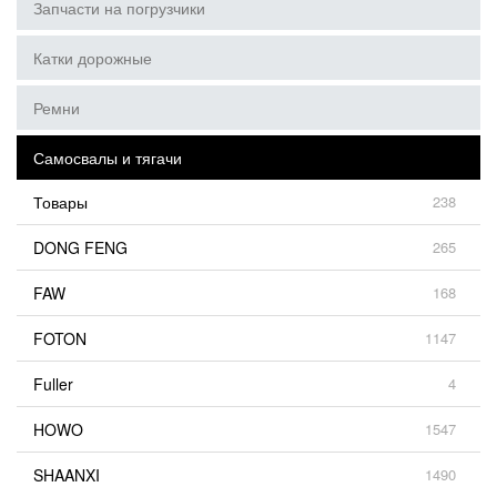
Запчасти на погрузчики
Катки дорожные
Ремни
Самосвалы и тягачи
Товары
238
DONG FENG
265
FAW
168
FOTON
1147
Fuller
4
HOWO
1547
SHAANXI
1490