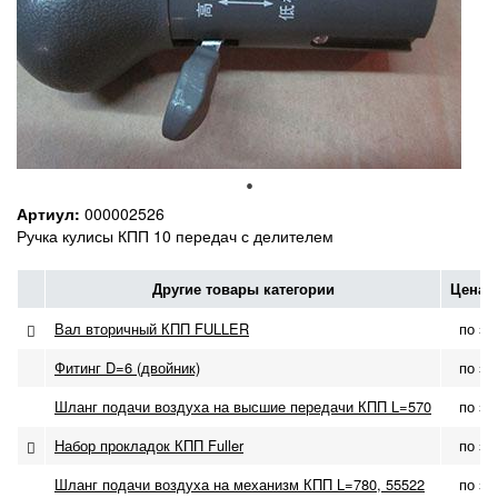
Артиул:
000002526
Ручка кулисы КПП 10 передач с делителем
Другие товары категории
Цена 
Вал вторичный КПП FULLER
по за
Фитинг D=6 (двойник)
по за
Шланг подачи воздуха на высшие передачи КПП L=570
по за
Набор прокладок КПП Fuller
по за
Шланг подачи воздуха на механизм КПП L=780, 55522
по за