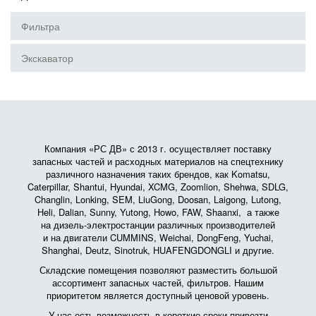
Фильтра
Экскаватор
Компания «РС ДВ» с 2013 г. осуществляет поставку
запасных частей и расходных материалов на спецтехнику
различного назначения таких брендов, как Komatsu,
Caterpillar, Shantui, Hyundai, XCMG, Zoomlion, Shehwa, SDLG,
Changlin, Lonking, SEM, LiuGong, Doosan, Laigong, Lutong,
Heli, Dalian, Sunny, Yutong, Howo, FAW, Shaanxi, а также
на дизель-электростанции различных производителей
и на двигатели CUMMINS, Weichai, DongFeng, Yuchai,
Shanghai, Deutz, Sinotruk, HUAFENGDONGLI и другие.
Складские помещения позволяют разместить большой
ассортимент запасных частей, фильтров. Нашим
приоритетом является доступный ценовой уровень.
У нас есть возможность в короткие сроки привезти