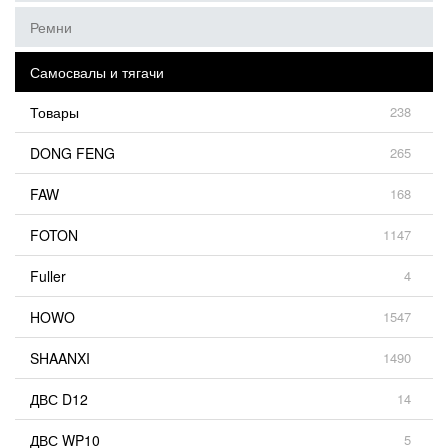
Ремни
Самосвалы и тягачи
Товары
238
DONG FENG
265
FAW
168
FOTON
1147
Fuller
4
HOWO
1547
SHAANXI
1490
ДВС D12
14
ДВС WP10
5