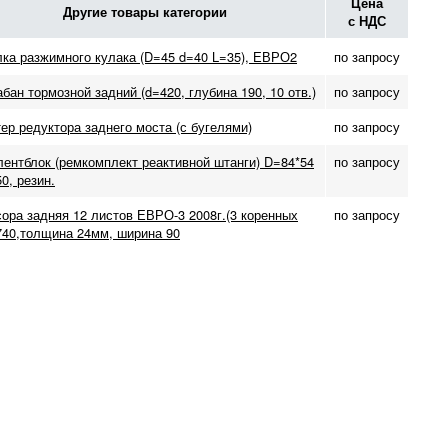
Цена
Другие товары категории
с НДС
ка разжимного кулака (D=45 d=40 L=35), ЕВРО2
по запросу
бан тормозной задний (d=420, глубина 190, 10 отв.)
по запросу
ер редуктора заднего моста (с бугелями)
по запросу
ентблок (ремкомплект реактивной штанги) D=84*54
по запросу
0, резин.
ора задняя 12 листов ЕВРО-3 2008г.(3 коренных
по запросу
740,толщина 24мм, ширина 90