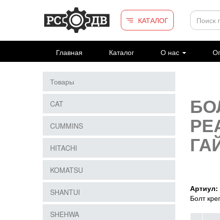
Перейти к основному содержанию
КАТАЛОГ
Главная
Каталог
О нас
Оп
Товары
БО
CAT
РЕ
CUMMINS
ГАЙ
HITACHI
KOMATSU
Артиул:
SHANTUI
Болт кре
SHEHWA