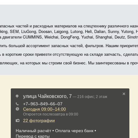
асных частей и расходных материалов на спецтехнику различного назначе
ing, SEM, LiuGong, Doosan, Laigong, Lutong, Heli, Dalian, Sunny, Yutong
 двигатели CUMMINS, Weichai, DongFeng, Yuchai, Shanghai, Deutz, Sin
ить большой ассортимент запасных частей, фильтров. Нашим приоритет
ь в короткие сроки привезти отсутствующую на складе запчасть, сделат
тавляющих, на которых мы строим свой бизнес. Мы заинтересованы в пр