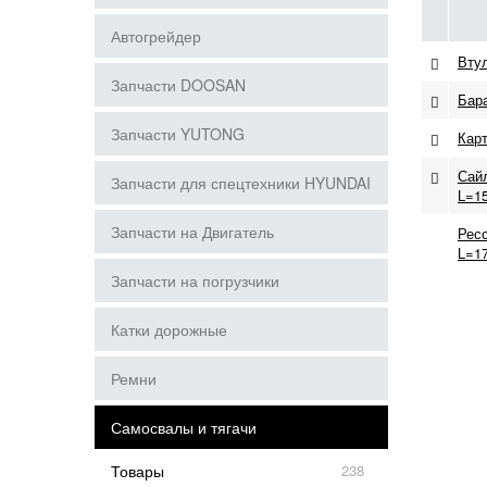
Автогрейдер
Втул
Запчасти DOOSAN
Бара
Запчасти YUTONG
Карт
Сайл
Запчасти для спецтехники HYUNDAI
L=15
Запчасти на Двигатель
Ресс
L=1
Запчасти на погрузчики
Катки дорожные
Ремни
Самосвалы и тягачи
Товары
238