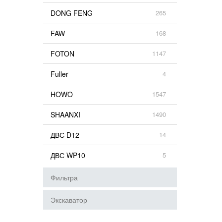
DONG FENG
265
FAW
168
FOTON
1147
Fuller
4
HOWO
1547
SHAANXI
1490
ДВС D12
14
ДВС WP10
5
Фильтра
Экскаватор