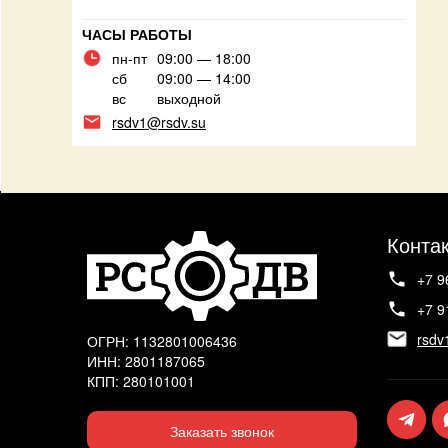
ЧАСЫ РАБОТЫ
пн-пт
09:00 — 18:00
сб
09:00 — 14:00
вс
выходной
rsdv1@rsdv.su
Конта
+7 9
+7 9
rsdv
ОГРН: 1132801006436
ИНН: 2801187065
КПП: 280101001
Заказать звонок