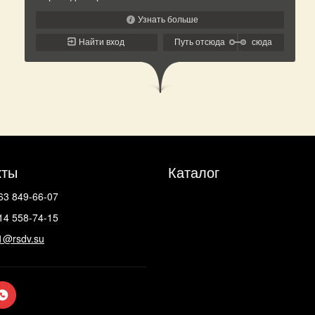
кты
Каталог
63 849-66-07
14 558-74-15
1@rsdv.su