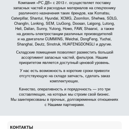
Компания «РС ДВ» с 2013 г. осуществляет поставку
запасных частей и расходных материалов на спецтехнику
различного назначения таких брендов, как Komatsu,
Caterpillar, Shantui, Hyundai, XCMG, Zoomlion, Shehwa, SDLG,
Changlin, Lonking, SEM, LiuGong, Doosan, Laigong, Lutong,
Heli, Dalian, Sunny, Yutong, Howo, FAW, Shaanxi, а также
на дизель-электростанции различных производителей
и на двигатели CUMMINS, Weichai, DongFeng, Yuchai,
Shanghai, Deutz, Sinotruk, HUAFENGDONGLI и другие.
Складские помещения позволяют разместить большой
ассортимент запасных частей, фильтров. Нашим
приоритетом является доступный ценовой уровень.
У нас есть возможность в короткие сроки привезти
отсутствующую на складе запчасть, сделать заказ
комплектующих.
Качество, оперативность и порядочность — это три
составляющих, на которых мы строим свой бизнес.
Мы заинтересованы в прочных, долговременных отношениях
с Нашими партнерами.
КОНТАКТЫ