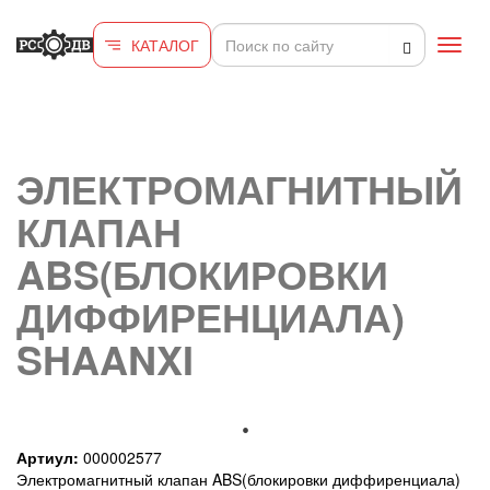
Перейти к основному содержанию
КАТАЛОГ
Toggl
navig
ЭЛЕКТРОМАГНИТНЫЙ
КЛАПАН
ABS(БЛОКИРОВКИ
ДИФФИРЕНЦИАЛА)
SHAANXI
Артиул:
000002577
Электромагнитный клапан ABS(блокировки диффиренциала)