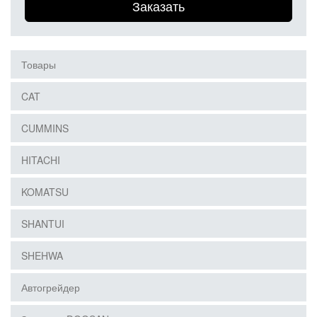
Заказать
Товары
CAT
CUMMINS
HITACHI
KOMATSU
SHANTUI
SHEHWA
Автогрейдер