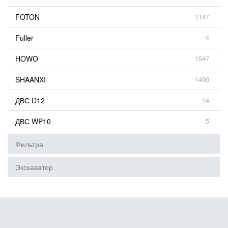
FOTON
1147
Fuller
4
HOWO
1547
SHAANXI
1490
ДВС D12
14
ДВС WP10
5
Фильтра
Экскаватор