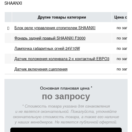
SHAANXI
Другие товары категории
Цена с Н
Блок реле управления отопителем SHAANXI
по запр
Фонарь задний правый SHAANXI F3000
по запр
Лампочка габаритных огней 24V10W
по запр
Датчик положения коленвала 2-х контактный ЕВРО3
по запр
Датчик включения сцепления
по запр
Основная плановая цена *
по запросу
* Стоимость товара указана для ознакомления
и не являтся окончательной. Пожалуйста, уточняйте
окончательную стоимость товара, а также его наличие
у наших менеджеров. Не является публичной офертой.