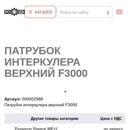
Перейти к основному содержанию
КАТАЛОГ
Toggl
navig
ПАТРУБОК
ИНТЕРКУЛЕРА
ВЕРХНИЙ F3000
Артиул:
000002588
Патрубок интеркулера верхний F3000
Другие товары категории
Цена с НДС
Радиатор Shaanxi WP12
по запросу