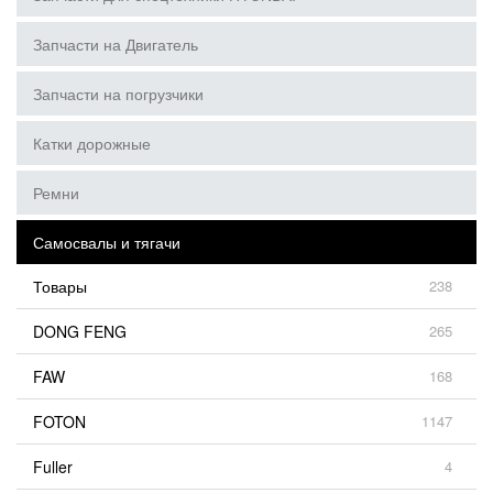
Запчасти на Двигатель
Запчасти на погрузчики
Катки дорожные
Ремни
Самосвалы и тягачи
Товары
238
DONG FENG
265
FAW
168
FOTON
1147
Fuller
4