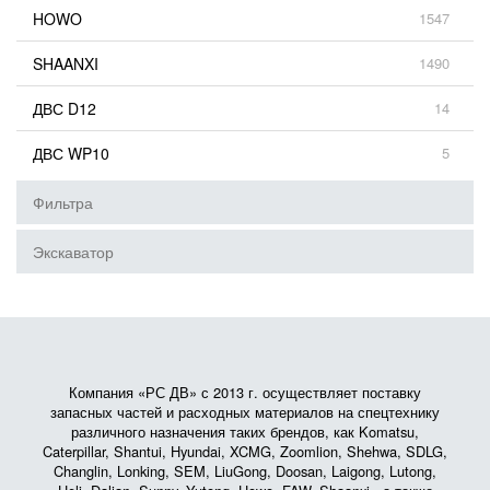
HOWO
1547
SHAANXI
1490
ДВС D12
14
ДВС WP10
5
Фильтра
Экскаватор
Компания «РС ДВ» с 2013 г. осуществляет поставку
запасных частей и расходных материалов на спецтехнику
различного назначения таких брендов, как Komatsu,
Caterpillar, Shantui, Hyundai, XCMG, Zoomlion, Shehwa, SDLG,
Changlin, Lonking, SEM, LiuGong, Doosan, Laigong, Lutong,