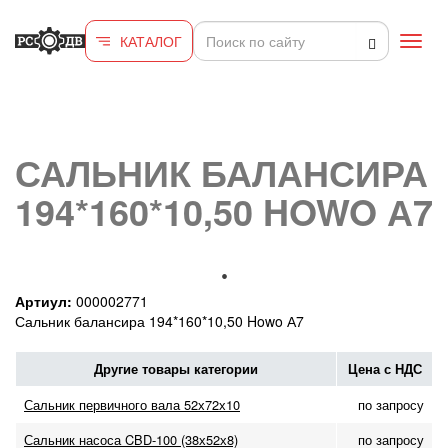
Перейти к основному содержанию
КАТАЛОГ
Toggl
navig
САЛЬНИК БАЛАНСИРА
194*160*10,50 HOWO А7
Артиул:
000002771
Сальник балансира 194*160*10,50 Howo А7
Другие товары категории
Цена с НДС
Сальник первичного вала 52х72х10
по запросу
Сальник насоса CBD-100 (38х52х8)
по запросу