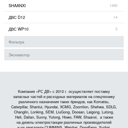
SHAANXI
1490
ДВС D12
14
ДВС WP10
5
Фильтра
Экскаватор
Компания «РС ДВ» с 2013 г. осуществляет поставку
запасных частей и расходных материалов на спецтехнику
различного назначения таких брендов, как Komatsu,
Caterpillar, Shantui, Hyundai, XCMG, Zoomlion, Shehwa, SDLG,
Changlin, Lonking, SEM, LiuGong, Doosan, Laigong, Lutong,
Heli, Dalian, Sunny, Yutong, Howo, FAW, Shaanxi, а также
на дизель-электростанции различных производителей
и на двигатели CUMMINS, Weichai, DongFeng, Yuchai,