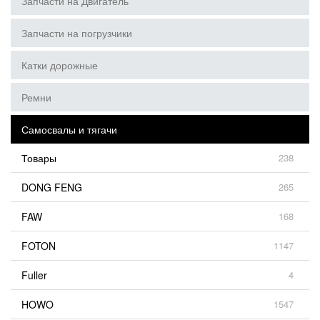
Запчасти на Двигатель
Запчасти на погрузчики
Катки дорожные
Ремни
Самосвалы и тягачи
Товары
238
DONG FENG
265
FAW
168
FOTON
1147
Fuller
4
HOWO
1547