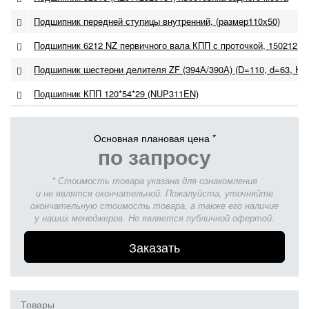
Подшипник передней ступицы внутренний, (размер110х50)
Подшипник 6212 NZ первичного вала КПП с проточкой, 150212K,
Подшипник шестерни делителя ZF (394А/390А) (D=110, d=63, Н=1
Подшипник КПП 120*54*29 (NUP311EN)
Основная плановая цена *
по запросу
* Стоимость товара указана для ознакомления
и не являтся окончательной. Пожалуйста, уточняйте
окончательную стоимость товара, а также его наличие
у наших менеджеров. Не является публичной офертой.
Заказать
Товары