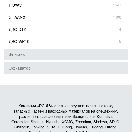
HOWO
1547
SHAANXI
1490
ДВС D12
14
ДВС WP10
5
Фильтра
Экскаватор
Компания «РС ДВ» с 2013 г. осуществляет поставку
запасных частей и расходных материалов на спецтехнику
различного назначения таких брендов, как Komatsu,
Caterpillar, Shantui, Hyundai, XCMG, Zoomlion, Shehwa, SDLG,
Changlin, Lonking, SEM, LiuGong, Doosan, Laigong, Lutong,