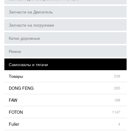
Запчасти на Двигатель
Запчасти на погрузчики
Катки дорожные
Ремни
Самосвалы и тягачи
Товары
238
DONG FENG
265
FAW
168
FOTON
1147
Fuller
4