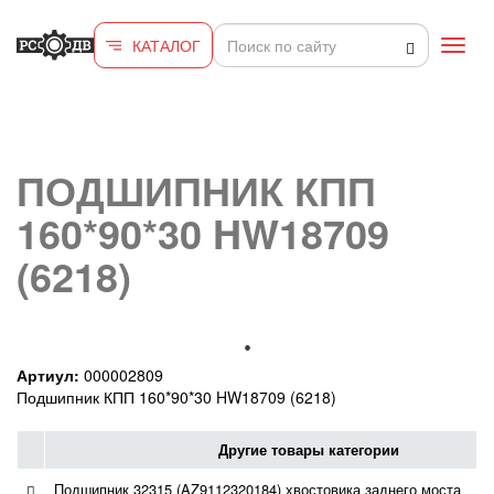
Перейти к основному содержанию
КАТАЛОГ
Toggl
navig
ПОДШИПНИК КПП
160*90*30 HW18709
(6218)
Артиул:
000002809
Подшипник КПП 160*90*30 HW18709 (6218)
Другие товары категории
Подшипник 32315 (AZ9112320184) хвостовика заднего моста