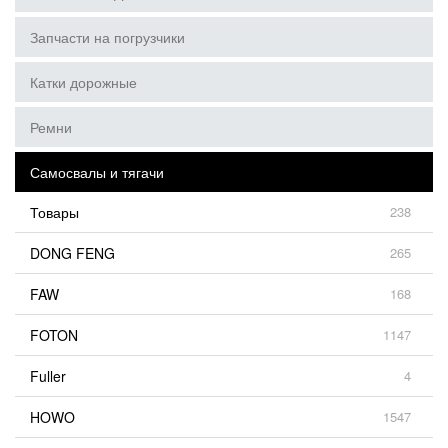
Запчасти на погрузчики
Катки дорожные
Ремни
Самосвалы и тягачи
Товары
238
DONG FENG
265
FAW
168
FOTON
1147
Fuller
4
HOWO
1547