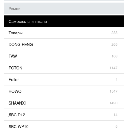
Ремни
Самосвалы и тягачи
Товары
238
DONG FENG
265
FAW
168
FOTON
1147
Fuller
4
HOWO
1547
SHAANXI
1490
ДВС D12
14
ДВС WP10
5