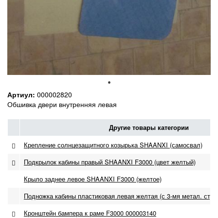
Артиул:
000002820
Обшивка двери внутренняя левая
Другие товары категории
Крепление солнцезащитного козырька SHAANXI (самосвал)
Подкрылок кабины правый SHAANXI F3000 (цвет желтый)
Крыло заднее левое SHAANXI F3000 (желтое)
Подножка кабины пластиковая левая желтая (с 3-мя метал. сту
Кронштейн бампера к раме F3000 000003140