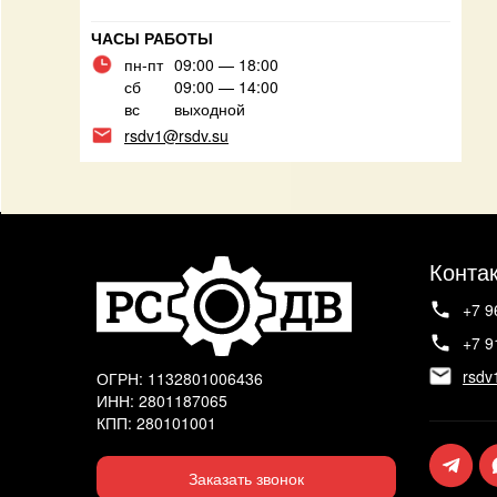
ЧАСЫ РАБОТЫ
пн-пт
09:00 — 18:00
сб
09:00 — 14:00
вс
выходной
rsdv1@rsdv.su
Конта
+7 9
+7 9
rsdv
ОГРН: 1132801006436
ИНН: 2801187065
КПП: 280101001
Заказать звонок