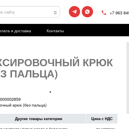
+7 963 84
лата и доставка
Контакты
КСИРОВОЧНЫЙ КРЮК
ЕЗ ПАЛЬЦА)
000002859
очный крюк (без пальца)
Другие товары категории
Цена с НДС
т контроля уровня масла в балансире
по запросу