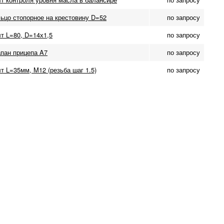
ьцо стопорное на крестовину D=52
по запросу
т L=80, D=14х1,5
по запросу
пан прицепа A7
по запросу
т L=35мм, M12 (резьба шаг 1.5)
по запросу