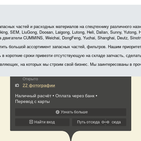
асных частей и расходных материалов на спецтехнику различного назначе
ing, SEM, LiuGong, Doosan, Laigong, Lutong, Heli, Dalian, Sunny, Yutong
 двигатели CUMMINS, Weichai, DongFeng, Yuchai, Shanghai, Deutz, Sin
ить большой ассортимент запасных частей, фильтров. Нашим приоритет
ь в короткие сроки привезти отсутствующую на складе запчасть, сделат
тавляющих, на которых мы строим свой бизнес. Мы заинтересованы в пр