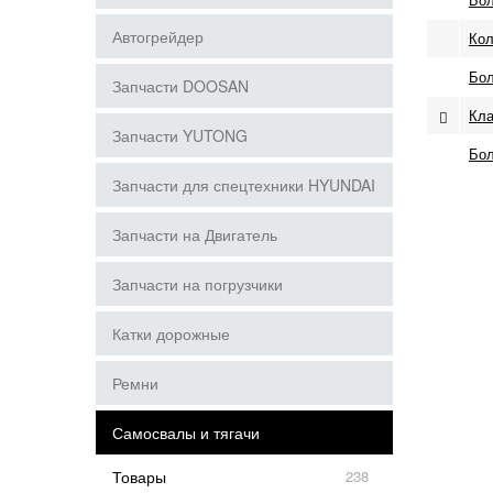
Автогрейдер
Кол
Бол
Запчасти DOOSAN
Кла
Запчасти YUTONG
Бол
Запчасти для спецтехники HYUNDAI
Запчасти на Двигатель
Запчасти на погрузчики
Катки дорожные
Ремни
Самосвалы и тягачи
Товары
238