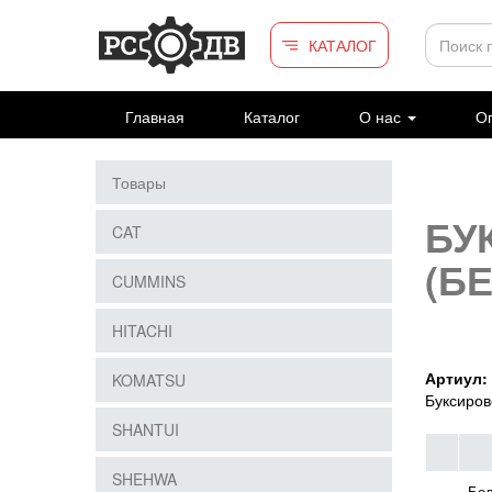
Перейти к основному содержанию
КАТАЛОГ
Главная
Каталог
О нас
Оп
Товары
БУ
CAT
(Б
CUMMINS
HITACHI
Артиул:
KOMATSU
Буксиров
SHANTUI
SHEHWA
Бол