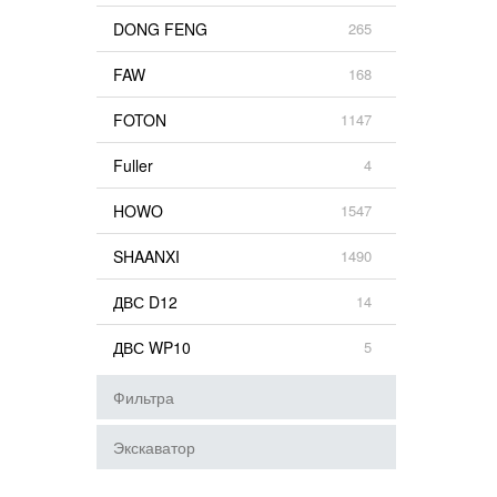
DONG FENG
265
FAW
168
FOTON
1147
Fuller
4
HOWO
1547
SHAANXI
1490
ДВС D12
14
ДВС WP10
5
Фильтра
Экскаватор