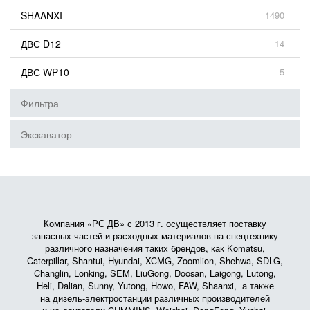
SHAANXI
1490
ДВС D12
14
ДВС WP10
5
Фильтра
Экскаватор
Компания «РС ДВ» с 2013 г. осуществляет поставку
запасных частей и расходных материалов на спецтехнику
различного назначения таких брендов, как Komatsu,
Caterpillar, Shantui, Hyundai, XCMG, Zoomlion, Shehwa, SDLG,
Changlin, Lonking, SEM, LiuGong, Doosan, Laigong, Lutong,
Heli, Dalian, Sunny, Yutong, Howo, FAW, Shaanxi, а также
на дизель-электростанции различных производителей