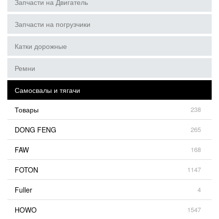
Запчасти на Двигатель
Запчасти на погрузчики
Катки дорожные
Ремни
Самосвалы и тягачи
Товары
238
DONG FENG
265
FAW
168
FOTON
1147
Fuller
4
HOWO
1547