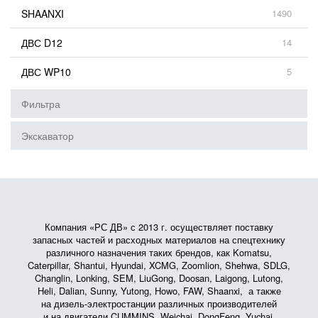
SHAANXI
1490
ДВС D12
14
ДВС WP10
5
Фильтра
Экскаватор
Компания «РС ДВ» с 2013 г. осуществляет поставку
запасных частей и расходных материалов на спецтехнику
различного назначения таких брендов, как Komatsu,
Caterpillar, Shantui, Hyundai, XCMG, Zoomlion, Shehwa, SDLG,
Changlin, Lonking, SEM, LiuGong, Doosan, Laigong, Lutong,
Heli, Dalian, Sunny, Yutong, Howo, FAW, Shaanxi, а также
на дизель-электростанции различных производителей
и на двигатели CUMMINS, Weichai, DongFeng, Yuchai,