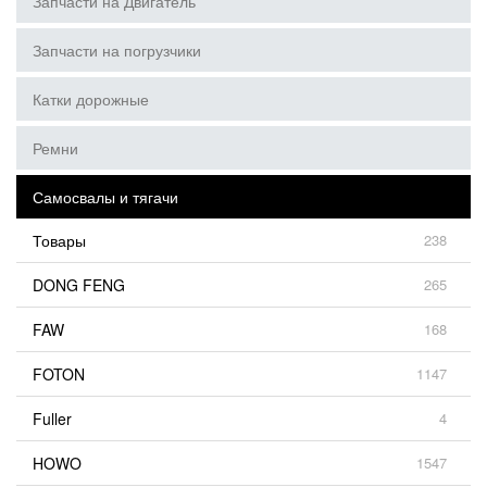
Запчасти на Двигатель
Запчасти на погрузчики
Катки дорожные
Ремни
Самосвалы и тягачи
Товары
238
DONG FENG
265
FAW
168
FOTON
1147
Fuller
4
HOWO
1547