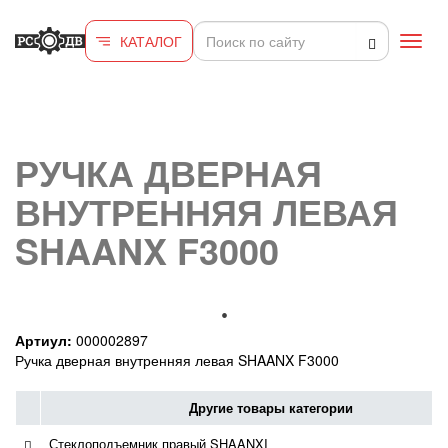
Перейти к основному содержанию
КАТАЛОГ
Toggl
navig
РУЧКА ДВЕРНАЯ
ВНУТРЕННЯЯ ЛЕВАЯ
SHAANX F3000
Артиул:
000002897
Ручка дверная внутренняя левая SHAANX F3000
Другие товары категории
Стеклоподъемник правый SHAANXI