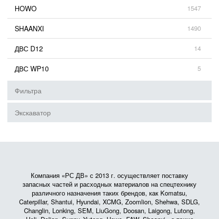
HOWO
1547
SHAANXI
1490
ДВС D12
14
ДВС WP10
5
Фильтра
Экскаватор
Компания «РС ДВ» с 2013 г. осуществляет поставку
запасных частей и расходных материалов на спецтехнику
различного назначения таких брендов, как Komatsu,
Caterpillar, Shantui, Hyundai, XCMG, Zoomlion, Shehwa, SDLG,
Changlin, Lonking, SEM, LiuGong, Doosan, Laigong, Lutong,