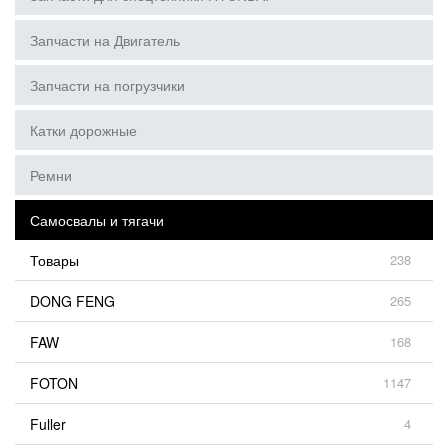
Запчасти на Двигатель
Запчасти на погрузчики
Катки дорожные
Ремни
Самосвалы и тягачи
Товары
238
DONG FENG
265
FAW
168
FOTON
1147
Fuller
4