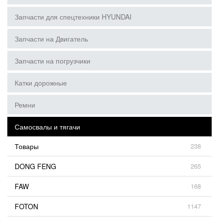
Запчасти для спецтехники HYUNDAI
Запчасти на Двигатель
Запчасти на погрузчики
Катки дорожные
Ремни
Самосвалы и тягачи
Товары
238
DONG FENG
265
FAW
168
FOTON
1147