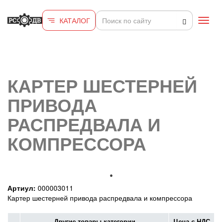
Перейти к основному содержанию
КАТАЛОГ
Toggl
navig
КАРТЕР ШЕСТЕРНЕЙ
ПРИВОДА
РАСПРЕДВАЛА И
КОМПРЕССОРА
Артиул:
000003011
Картер шестерней привода распредвала и компрессора
Другие товары категории
Цена с НДС