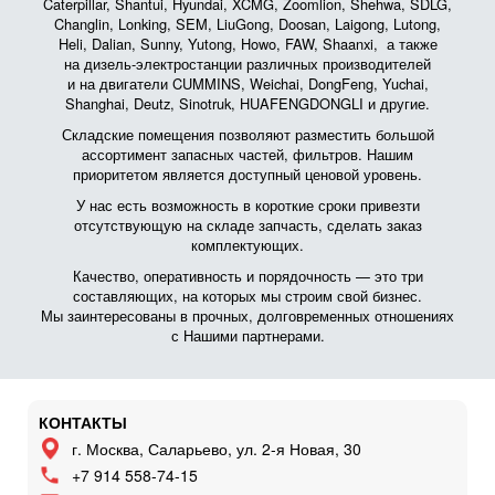
Caterpillar, Shantui, Hyundai, XCMG, Zoomlion, Shehwa, SDLG,
Changlin, Lonking, SEM, LiuGong, Doosan, Laigong, Lutong,
Heli, Dalian, Sunny, Yutong, Howo, FAW, Shaanxi, а также
на дизель-электростанции различных производителей
и на двигатели CUMMINS, Weichai, DongFeng, Yuchai,
Shanghai, Deutz, Sinotruk, HUAFENGDONGLI и другие.
Складские помещения позволяют разместить большой
ассортимент запасных частей, фильтров. Нашим
приоритетом является доступный ценовой уровень.
У нас есть возможность в короткие сроки привезти
отсутствующую на складе запчасть, сделать заказ
комплектующих.
Качество, оперативность и порядочность — это три
составляющих, на которых мы строим свой бизнес.
Мы заинтересованы в прочных, долговременных отношениях
с Нашими партнерами.
КОНТАКТЫ
г. Москва, Саларьево, ул. 2-я Новая, 30
+7 914 558-74-15