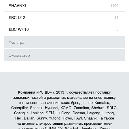
SHAANXI
1490
ДВС D12
14
ДВС WP10
5
Фильтра
Экскаватор
Компания «РС ДВ» с 2013 г. осуществляет поставку
запасных частей и расходных материалов на спецтехнику
различного назначения таких брендов, как Komatsu,
Caterpillar, Shantui, Hyundai, XCMG, Zoomlion, Shehwa, SDLG,
Changlin, Lonking, SEM, LiuGong, Doosan, Laigong, Lutong,
Heli, Dalian, Sunny, Yutong, Howo, FAW, Shaanxi, а также
на дизель-электростанции различных производителей
и на двигатели CUMMINS, Weichai, DongFeng, Yuchai,