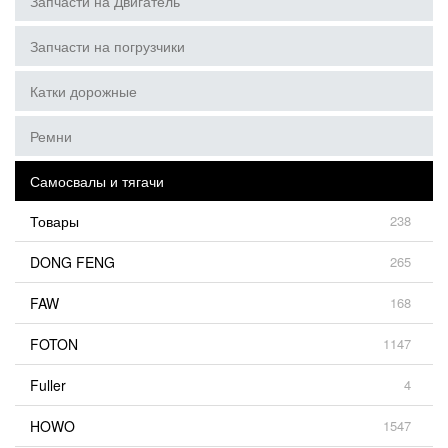
Запчасти на Двигатель
Запчасти на погрузчики
Катки дорожные
Ремни
Самосвалы и тягачи
Товары
238
DONG FENG
265
FAW
168
FOTON
1147
Fuller
4
HOWO
1547