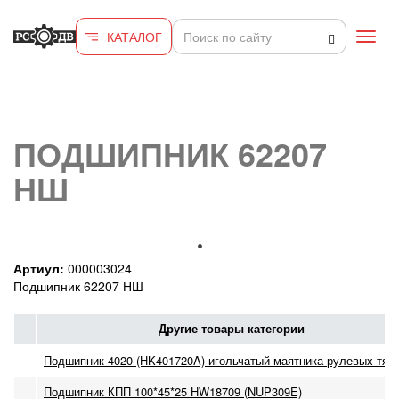
Перейти к основному содержанию
КАТАЛОГ
Toggl
navig
ПОДШИПНИК 62207
НШ
Артиул:
000003024
Подшипник 62207 НШ
Другие товары категории
Подшипник 4020 (HK401720A) игольчатый маятника рулевых тяг 
Подшипник КПП 100*45*25 HW18709 (NUP309E)