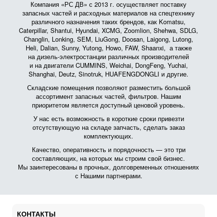
Компания «РС ДВ» с 2013 г. осуществляет поставку
запасных частей и расходных материалов на спецтехнику
различного назначения таких брендов, как Komatsu,
Caterpillar, Shantui, Hyundai, XCMG, Zoomlion, Shehwa, SDLG,
Changlin, Lonking, SEM, LiuGong, Doosan, Laigong, Lutong,
Heli, Dalian, Sunny, Yutong, Howo, FAW, Shaanxi, а также
на дизель-электростанции различных производителей
и на двигатели CUMMINS, Weichai, DongFeng, Yuchai,
Shanghai, Deutz, Sinotruk, HUAFENGDONGLI и другие.
Складские помещения позволяют разместить большой
ассортимент запасных частей, фильтров. Нашим
приоритетом является доступный ценовой уровень.
У нас есть возможность в короткие сроки привезти
отсутствующую на складе запчасть, сделать заказ
комплектующих.
Качество, оперативность и порядочность — это три
составляющих, на которых мы строим свой бизнес.
Мы заинтересованы в прочных, долговременных отношениях
с Нашими партнерами.
КОНТАКТЫ