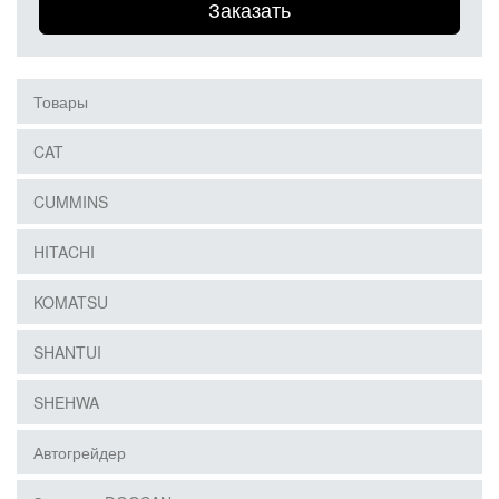
Заказать
Товары
CAT
CUMMINS
HITACHI
KOMATSU
SHANTUI
SHEHWA
Автогрейдер