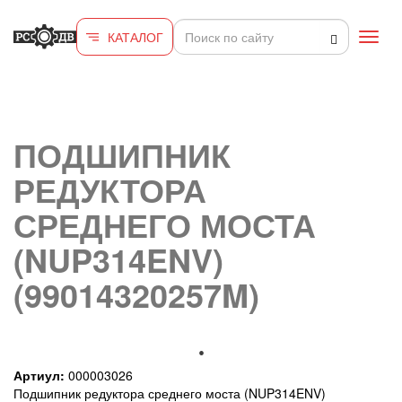
Перейти к основному содержанию
КАТАЛОГ
Toggl
navig
ПОДШИПНИК
РЕДУКТОРА
СРЕДНЕГО МОСТА
(NUP314ENV)
(99014320257M)
Артиул:
000003026
Подшипник редуктора среднего моста (NUP314ENV)