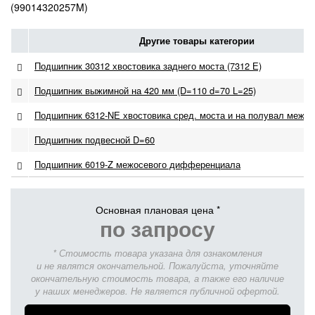
(99014320257M)
Другие товары категории
Подшипник 30312 хвостовика заднего моста (7312 Е)
Подшипник выжимной на 420 мм (D=110 d=70 L=25)
Подшипник 6312-NЕ хвостовика сред. моста и на полувал межо
Подшипник подвесной D=60
Подшипник 6019-Z межосевого дифференциала
Основная плановая цена *
по запросу
* Стоимость товара указана для ознакомления
и не являтся окончательной. Пожалуйста, уточняйте
окончательную стоимость товара, а также его наличие
у наших менеджеров. Не является публичной офертой.