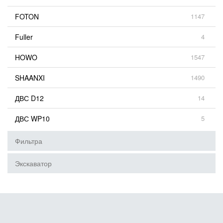
FOTON
1147
Fuller
4
HOWO
1547
SHAANXI
1490
ДВС D12
14
ДВС WP10
5
Фильтра
Экскаватор