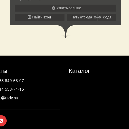
кты
Каталог
63 849-66-07
14 558-74-15
1@rsdv.su