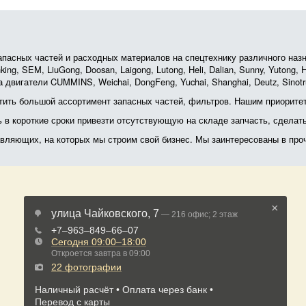
асных частей и расходных материалов на спецтехнику различного назначе
ing, SEM, LiuGong, Doosan, Laigong, Lutong, Heli, Dalian, Sunny, Yutong
 двигатели CUMMINS, Weichai, DongFeng, Yuchai, Shanghai, Deutz, Sin
ить большой ассортимент запасных частей, фильтров. Нашим приоритет
ь в короткие сроки привезти отсутствующую на складе запчасть, сделат
тавляющих, на которых мы строим свой бизнес. Мы заинтересованы в пр