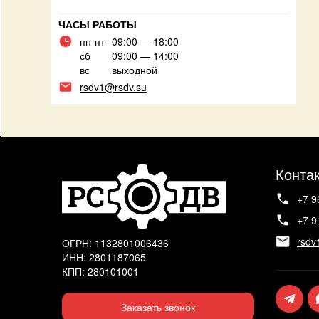
ЧАСЫ РАБОТЫ
пн-пт
09:00 — 18:00
сб
09:00 — 14:00
вс
выходной
rsdv1@rsdv.su
Конта
+7 9
+7 9
rsdv
ОГРН: 1132801006436
ИНН: 2801187065
КПП: 280101001
Заказать звонок