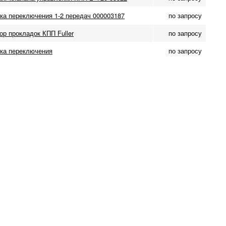
ка переключения 1-2 передач 000003187
по запросу
ор прокладок КПП Fuller
по запросу
ка переключения
по запросу