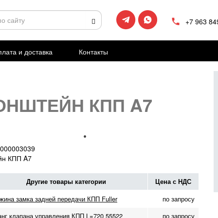
+7 963 84
лата и доставка
Контакты
ОНШТЕЙН КПП A7
000003039
йн КПП A7
Другие товары категории
Цена с НДС
жина замка задней передачи КПП Fuller
по запросу
нг клапана управления КПП L=720 55522
по запросу