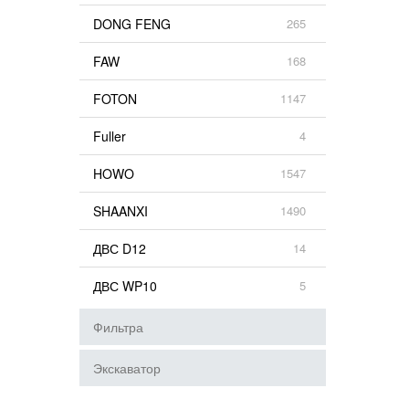
DONG FENG
265
FAW
168
FOTON
1147
Fuller
4
HOWO
1547
SHAANXI
1490
ДВС D12
14
ДВС WP10
5
Фильтра
Экскаватор