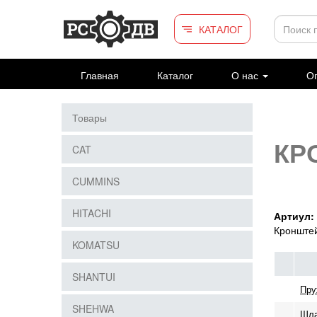
Перейти к основному содержанию
КАТАЛОГ
Главная
Каталог
О нас
Оп
Товары
КР
CAT
CUMMINS
HITACHI
Артиул:
Кронште
KOMATSU
SHANTUI
Пру
SHEHWA
Шла