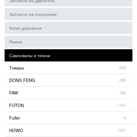
Запчасти на Двигатель
Запчасти на погрузчики
Катки дорожные
Ремни
Самосвалы и тягачи
Товары
238
DONG FENG
265
FAW
168
FOTON
1147
Fuller
4
HOWO
1547