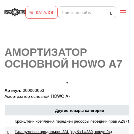
Перейти к основному содержанию
КАТАЛОГ
Toggl
navig
АМОРТИЗАТОР
ОСНОВНОЙ HOWO A7
Артиул:
000003053
Амортизатор основной HOWO A7
Другие товары категории
Кронштейн крепления передней рессоры передний прав AZ97195
Тяга рулевая продольная 8*4 (труба L=880, конус 24)