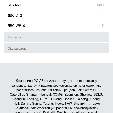
SHAANXI
1490
ДВС D12
14
ДВС WP10
5
Фильтра
Экскаватор
Компания «РС ДВ» с 2013 г. осуществляет поставку
запасных частей и расходных материалов на спецтехнику
различного назначения таких брендов, как Komatsu,
Caterpillar, Shantui, Hyundai, XCMG, Zoomlion, Shehwa, SDLG,
Changlin, Lonking, SEM, LiuGong, Doosan, Laigong, Lutong,
Heli, Dalian, Sunny, Yutong, Howo, FAW, Shaanxi, а также
на дизель-электростанции различных производителей
и на двигатели CUMMINS, Weichai, DongFeng, Yuchai,