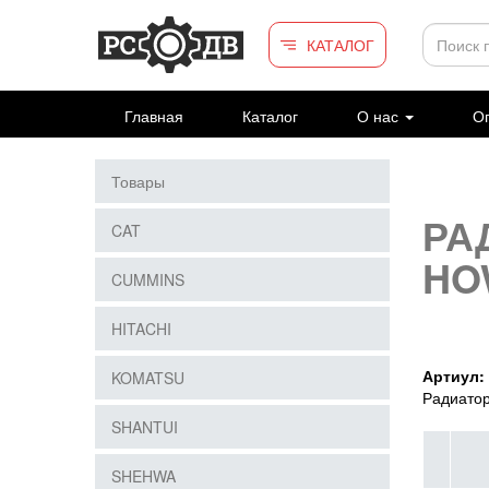
Перейти к основному содержанию
КАТАЛОГ
Главная
Каталог
О нас
Оп
Товары
РА
CAT
HO
CUMMINS
HITACHI
Артиул:
KOMATSU
Радиато
SHANTUI
SHEHWA