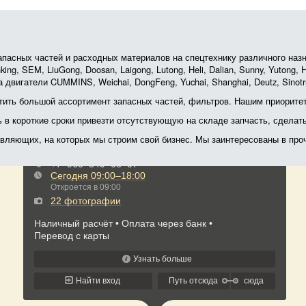
асных частей и расходных материалов на спецтехнику различного назначе
ing, SEM, LiuGong, Doosan, Laigong, Lutong, Heli, Dalian, Sunny, Yutong
 двигатели CUMMINS, Weichai, DongFeng, Yuchai, Shanghai, Deutz, Sin
ить большой ассортимент запасных частей, фильтров. Нашим приоритет
ь в короткие сроки привезти отсутствующую на складе запчасть, сделат
тавляющих, на которых мы строим свой бизнес. Мы заинтересованы в пр