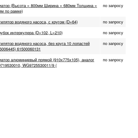
иатор (Высота = 800мм Ширина = 680мм Толщина =
по запросу
м по рамке)
илятор водяного насоса, с кругом (D=64)
по запросу
убок интеркулера (D=102, L=210)
по запросу
илятор водяного насоса, без круга 10 лопастей
по запросу
6006445) 61500060131
иатор алюминиевый прямой (910х775х105), аналог
по запросу
719530010, WG9725530011/9 (