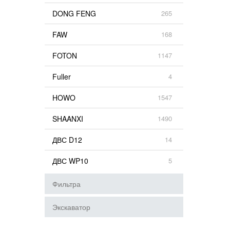
DONG FENG
265
FAW
168
FOTON
1147
Fuller
4
HOWO
1547
SHAANXI
1490
ДВС D12
14
ДВС WP10
5
Фильтра
Экскаватор