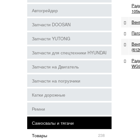
Рад
Автогрейдер
105м
Вент
Запчасти DOOSAN
Патр
Запчасти YUTONG
Вент
(612
Запчасти для спецтехники HYUNDAI
Рад
WG9
Запчасти на Двигатель
Запчасти на погрузчики
Катки дорожные
Ремни
Самосвалы и тягачи
Товары
238