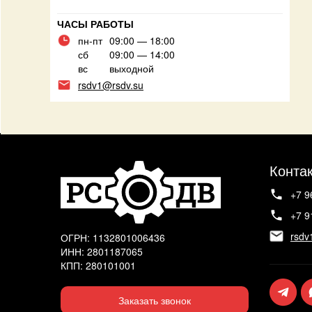
ЧАСЫ РАБОТЫ
пн-пт
09:00 — 18:00
сб
09:00 — 14:00
вс
выходной
rsdv1@rsdv.su
Конта
+7 9
+7 9
rsdv
ОГРН: 1132801006436
ИНН: 2801187065
КПП: 280101001
Заказать звонок