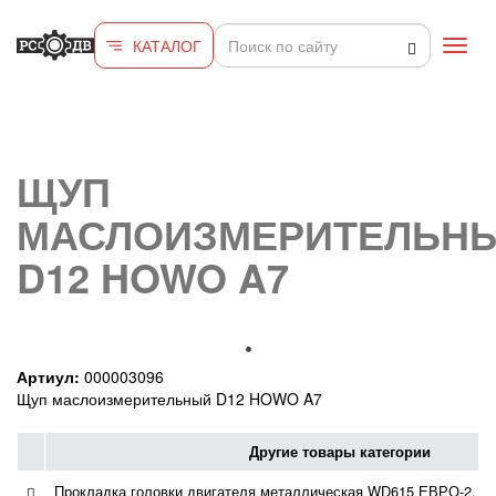
Перейти к основному содержанию
КАТАЛОГ
Toggl
navig
ЩУП
МАСЛОИЗМЕРИТЕЛЬН
D12 HOWO A7
Артиул:
000003096
Щуп маслоизмерительный D12 HOWO A7
Другие товары категории
Прокладка головки двигателя металлическая WD615 ЕВРО-2, W