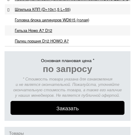
Шпилька КПП (D=10х1,5 L=55)
Головка блока цилиндров WD615 (голая)
Гильза Howo A7 D12
Палец поршня D12 HOWO A7
Основная плановая цена *
по запросу
* Стоимость товара указана для ознакомления
и не являтся окончательной. Пожалуйста, уточняйте
окончательную стоимость товара, а также его наличие
у наших менеджеров. Не является публичной офертой.
Заказать
Товары