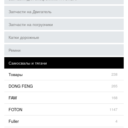
Запчасти на Двигатель
Запчасти на погрузчики
Катки дорожные
Ремни
Самосвалы и тягачи
Товары
238
DONG FENG
265
FAW
168
FOTON
1147
Fuller
4