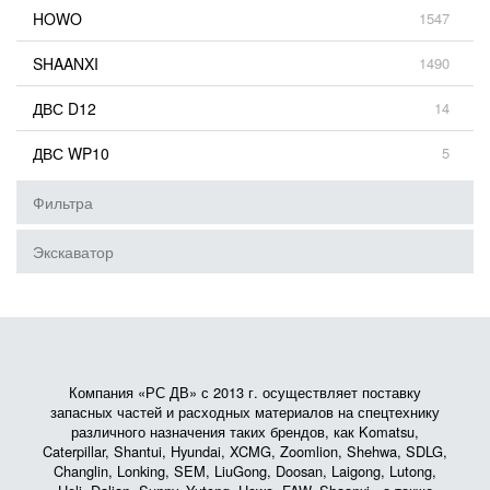
HOWO
1547
SHAANXI
1490
ДВС D12
14
ДВС WP10
5
Фильтра
Экскаватор
Компания «РС ДВ» с 2013 г. осуществляет поставку
запасных частей и расходных материалов на спецтехнику
различного назначения таких брендов, как Komatsu,
Caterpillar, Shantui, Hyundai, XCMG, Zoomlion, Shehwa, SDLG,
Changlin, Lonking, SEM, LiuGong, Doosan, Laigong, Lutong,