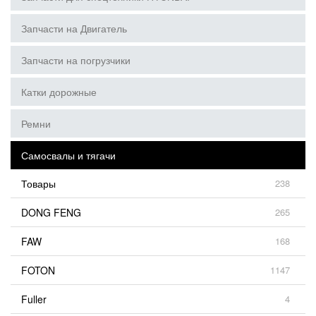
Запчасти на Двигатель
Запчасти на погрузчики
Катки дорожные
Ремни
Самосвалы и тягачи
Товары
238
DONG FENG
265
FAW
168
FOTON
1147
Fuller
4