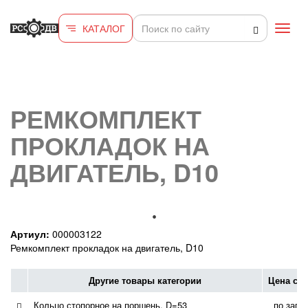
Перейти к основному содержанию
КАТАЛОГ
Toggl
navig
РЕМКОМПЛЕКТ
ПРОКЛАДОК НА
ДВИГАТЕЛЬ, D10
Артиул:
000003122
Ремкомплект прокладок на двигатель, D10
Другие товары категории
Цена с 
Кольцо стопорное на поршень, D=53
по запр