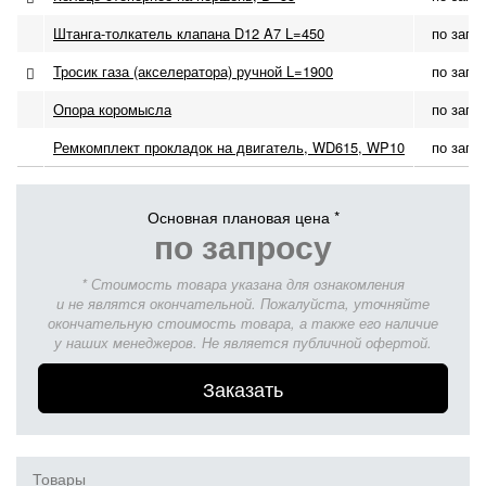
Штанга-толкатель клапана D12 A7 L=450
по запр
Тросик газа (акселератора) ручной L=1900
по запр
Опора коромысла
по запр
Ремкомплект прокладок на двигатель, WD615, WP10
по запр
Основная плановая цена *
по запросу
* Стоимость товара указана для ознакомления
и не являтся окончательной. Пожалуйста, уточняйте
окончательную стоимость товара, а также его наличие
у наших менеджеров. Не является публичной офертой.
Заказать
Товары