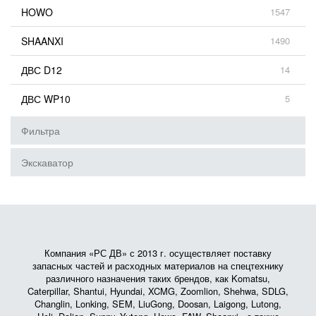
HOWO
1547
SHAANXI
1490
ДВС D12
14
ДВС WP10
5
Фильтра
Экскаватор
Компания «РС ДВ» с 2013 г. осуществляет поставку
запасных частей и расходных материалов на спецтехнику
различного назначения таких брендов, как Komatsu,
Caterpillar, Shantui, Hyundai, XCMG, Zoomlion, Shehwa, SDLG,
Changlin, Lonking, SEM, LiuGong, Doosan, Laigong, Lutong,