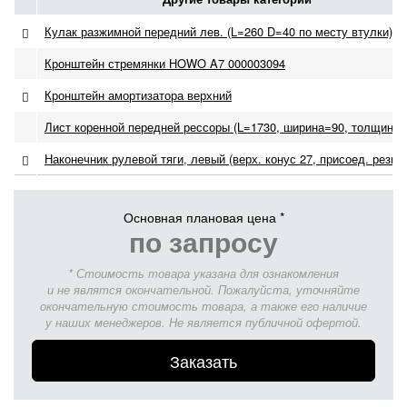
Кулак разжимной передний лев. (L=260 D=40 по месту втулки)
Кронштейн стремянки HOWO A7 000003094
Кронштейн амортизатора верхний
Лист коренной передней рессоры (L=1730, ширина=90, толщина=
Наконечник рулевой тяги, левый (верх. конус 27, присоед. резьба
Основная плановая цена *
по запросу
* Стоимость товара указана для ознакомления
и не являтся окончательной. Пожалуйста, уточняйте
окончательную стоимость товара, а также его наличие
у наших менеджеров. Не является публичной офертой.
Заказать