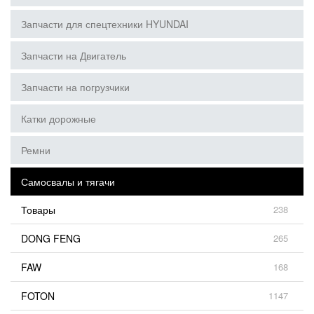
Запчасти для спецтехники HYUNDAI
Запчасти на Двигатель
Запчасти на погрузчики
Катки дорожные
Ремни
Самосвалы и тягачи
Товары
238
DONG FENG
265
FAW
168
FOTON
1147