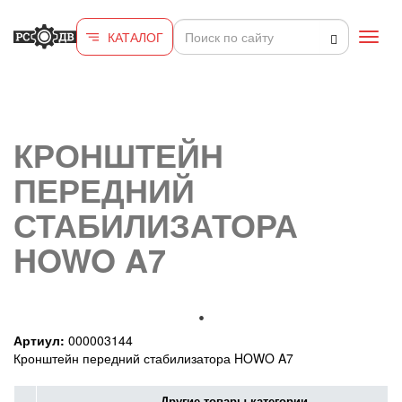
Перейти к основному содержанию
КАТАЛОГ
Toggl
navig
КРОНШТЕЙН
ПЕРЕДНИЙ
СТАБИЛИЗАТОРА
HOWO A7
Артиул:
000003144
Кронштейн передний стабилизатора HOWO A7
Другие товары категории