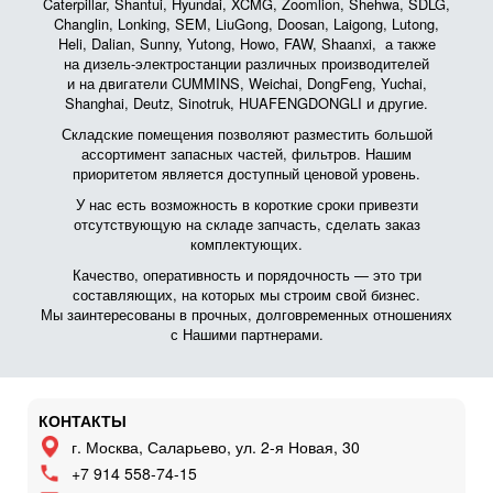
Caterpillar, Shantui, Hyundai, XCMG, Zoomlion, Shehwa, SDLG,
Changlin, Lonking, SEM, LiuGong, Doosan, Laigong, Lutong,
Heli, Dalian, Sunny, Yutong, Howo, FAW, Shaanxi, а также
на дизель-электростанции различных производителей
и на двигатели CUMMINS, Weichai, DongFeng, Yuchai,
Shanghai, Deutz, Sinotruk, HUAFENGDONGLI и другие.
Складские помещения позволяют разместить большой
ассортимент запасных частей, фильтров. Нашим
приоритетом является доступный ценовой уровень.
У нас есть возможность в короткие сроки привезти
отсутствующую на складе запчасть, сделать заказ
комплектующих.
Качество, оперативность и порядочность — это три
составляющих, на которых мы строим свой бизнес.
Мы заинтересованы в прочных, долговременных отношениях
с Нашими партнерами.
КОНТАКТЫ
г. Москва, Саларьево, ул. 2-я Новая, 30
+7 914 558-74-15