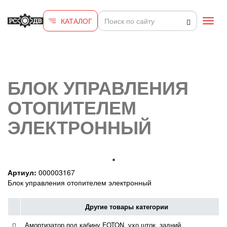
Перейти к основному содержанию
КАТАЛОГ
Toggl
navig
БЛОК УПРАВЛЕНИЯ
ОТОПИТЕЛЕМ
ЭЛЕКТРОННЫЙ
Артиул:
000003167
Блок управления отопителем электронный
Другие товары категории
Амортизатор под кабину FOTON, ухо шток, задний