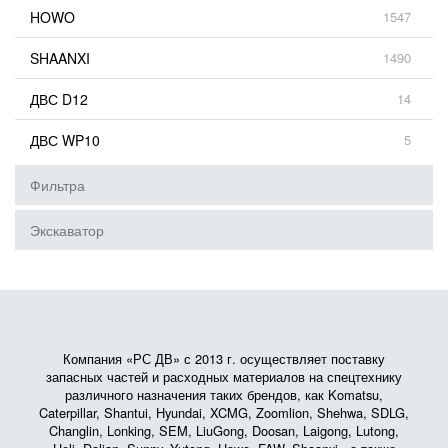
HOWO
1547
SHAANXI
1490
ДВС D12
14
ДВС WP10
5
Фильтра
Экскаватор
Компания «РС ДВ» с 2013 г. осуществляет поставку
запасных частей и расходных материалов на спецтехнику
различного назначения таких брендов, как Komatsu,
Caterpillar, Shantui, Hyundai, XCMG, Zoomlion, Shehwa, SDLG,
Changlin, Lonking, SEM, LiuGong, Doosan, Laigong, Lutong,