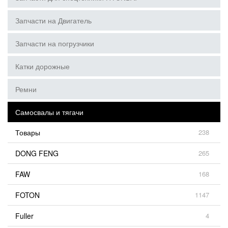
Запчасти на Двигатель
Запчасти на погрузчики
Катки дорожные
Ремни
Самосвалы и тягачи
Товары
238
DONG FENG
265
FAW
168
FOTON
1147
Fuller
4