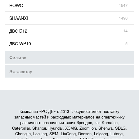
HOWO
1547
SHAANXI
1490
ДВС D12
14
ДВС WP10
5
Фильтра
Экскаватор
Компания «РС ДВ» с 2013 г. осуществляет поставку
запасных частей и расходных материалов на спецтехнику
различного назначения таких брендов, как Komatsu,
Caterpillar, Shantui, Hyundai, XCMG, Zoomlion, Shehwa, SDLG,
Changlin, Lonking, SEM, LiuGong, Doosan, Laigong, Lutong,