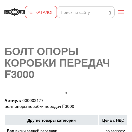
Перейти к основному содержанию
КАТАЛОГ
Toggl
navig
БОЛТ ОПОРЫ
КОРОБКИ ПЕРЕДАЧ
F3000
Артиул:
000003177
Болт опоры коробки передач F3000
Другие товары категории
Цена с НДС
Вал вилки задней передачи
по запросу