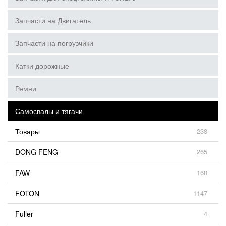
Запчасти на Двигатель
Запчасти на погрузчики
Катки дорожные
Ремни
Самосвалы и тягачи
Товары
238
DONG FENG
265
FAW
168
FOTON
1147
Fuller
4