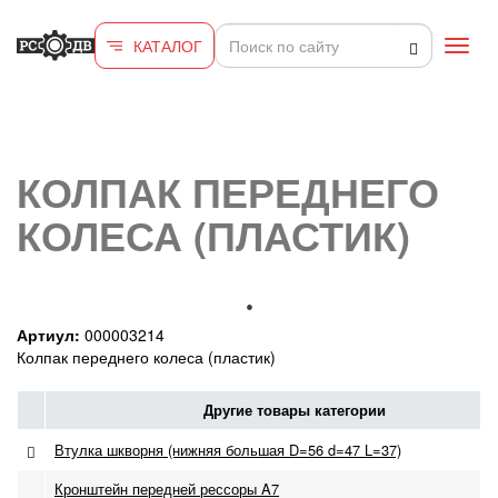
Перейти к основному содержанию
КАТАЛОГ
Toggl
navig
КОЛПАК ПЕРЕДНЕГО
КОЛЕСА (ПЛАСТИК)
Артиул:
000003214
Колпак переднего колеса (пластик)
Другие товары категории
Втулка шкворня (нижняя большая D=56 d=47 L=37)
Кронштейн передней рессоры A7