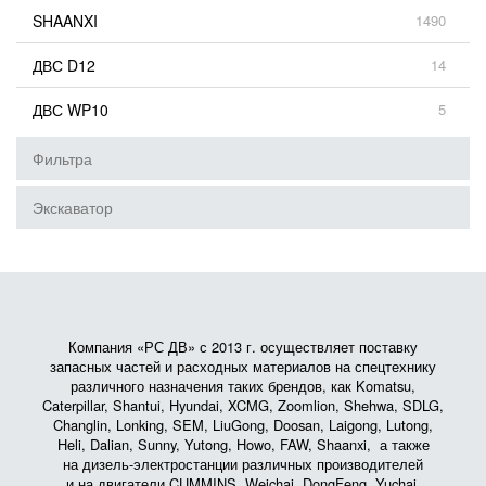
SHAANXI
1490
ДВС D12
14
ДВС WP10
5
Фильтра
Экскаватор
Компания «РС ДВ» с 2013 г. осуществляет поставку
запасных частей и расходных материалов на спецтехнику
различного назначения таких брендов, как Komatsu,
Caterpillar, Shantui, Hyundai, XCMG, Zoomlion, Shehwa, SDLG,
Changlin, Lonking, SEM, LiuGong, Doosan, Laigong, Lutong,
Heli, Dalian, Sunny, Yutong, Howo, FAW, Shaanxi, а также
на дизель-электростанции различных производителей
и на двигатели CUMMINS, Weichai, DongFeng, Yuchai,