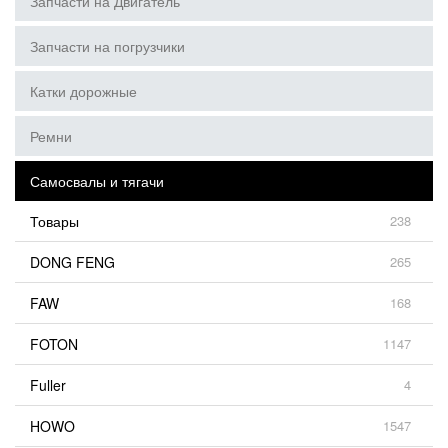
Запчасти на Двигатель
Запчасти на погрузчики
Катки дорожные
Ремни
Самосвалы и тягачи
Товары
238
DONG FENG
265
FAW
168
FOTON
1147
Fuller
4
HOWO
1547