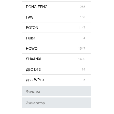
DONG FENG
265
FAW
168
FOTON
1147
Fuller
4
HOWO
1547
SHAANXI
1490
ДВС D12
14
ДВС WP10
5
Фильтра
Экскаватор