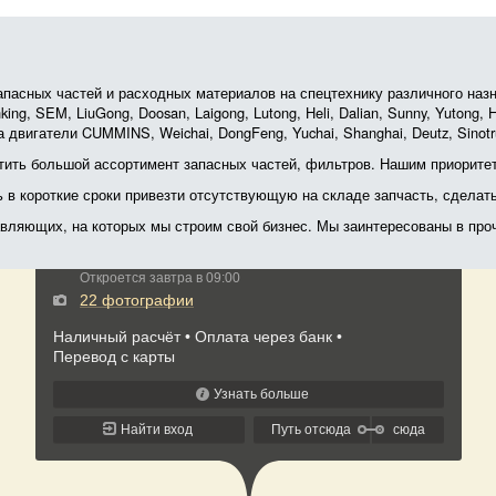
асных частей и расходных материалов на спецтехнику различного назначе
ing, SEM, LiuGong, Doosan, Laigong, Lutong, Heli, Dalian, Sunny, Yutong
 двигатели CUMMINS, Weichai, DongFeng, Yuchai, Shanghai, Deutz, Sin
ить большой ассортимент запасных частей, фильтров. Нашим приоритет
ь в короткие сроки привезти отсутствующую на складе запчасть, сделат
тавляющих, на которых мы строим свой бизнес. Мы заинтересованы в пр