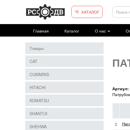
Перейти к основному содержанию
КАТАЛОГ
Главная
Каталог
О нас
Оп
Товары
ПА
CAT
CUMMINS
HITACHI
Артиул:
Патрубок
KOMATSU
SHANTUI
Нас
SHEHWA