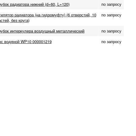
убок радиатора нижний (d=60, L=120)
по запросу
илятор радиатора (на гидромуфту) (6 отверстий, 10
по запросу
стей, без круга)
рубок интеркулера воздушный металлический
по запросу
ос водяной WP10 000001219
по запросу