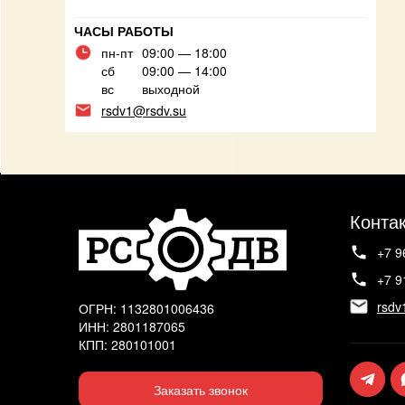
ЧАСЫ РАБОТЫ
пн-пт
09:00 — 18:00
сб
09:00 — 14:00
вс
выходной
rsdv1@rsdv.su
Конта
+7 9
+7 9
rsdv
ОГРН: 1132801006436
ИНН: 2801187065
КПП: 280101001
Заказать звонок