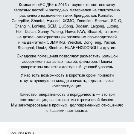
Компания «РС ДВ» с 2013 г. осуществляет поставку
запасных частей и расходных материалов на спецтехнику
различного назначения таких брендов, как Komatsu,
Caterpillar, Shantui, Hyundai, XCMG, Zoomlion, Shehwa, SDLG,
Changlin, Lonking, SEM, LiuGong, Doosan, Laigong, Lutong,
Heli, Dalian, Sunny, Yutong, Howo, FAW, Shaanxi, а также
на дизель-электростанции различных производителей
и на двигатели CUMMINS, Weichai, DongFeng, Yuchai,
Shanghai, Deutz, Sinotruk, HUAFENGDONGLI и другие.
Складские помещения позволяют разместить большой
ассортимент запасных частей, фильтров. Нашим
приоритетом является доступный ценовой уровень.
У нас есть возможность в короткие сроки привезти
отсутствующую на складе запчасть, сделать заказ
комплектующих.
Качество, оперативность и порядочность — это три
составляющих, на которых мы строим свой бизнес.
Мы заинтересованы в прочных, долговременных отношениях
с Нашими партнерами.
КОНТАКТЫ