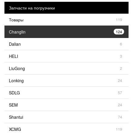
Запчасти на погрузчики
Товары
119
Changlin
124
Dalian
6
HELI
3
LiuGong
2
Lonking
24
SDLG
57
SEM
24
Shantui
74
XCMG
119