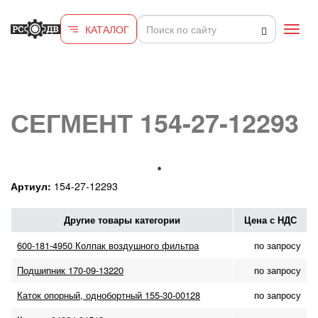
Перейти к основному содержанию
КАТАЛОГ
Toggl
navig
СЕГМЕНТ 154-27-12293
Артиул:
154-27-12293
Другие товары категории
Цена с НДС
600-181-4950 Колпак воздушного фильтра
по запросу
Подшипник 170-09-13220
по запросу
Каток опорный, однобортный 155-30-00128
по запросу