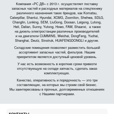
Компания «РС ДВ» с 2013 г. осуществляет поставку
запасных частей и расходных материалов на спецтехнику
различного назначения таких брендов, как Komatsu,
Caterpillar, Shantui, Hyundai, XCMG, Zoomlion, Shehwa, SDLG,
Changlin, Lonking, SEM, LiuGong, Doosan, Laigong, Lutong,
Heli, Dalian, Sunny, Yutong, Howo, FAW, Shaanxi, а также
на дизель-электростанции различных производителей
и на двигатели CUMMINS, Weichai, DongFeng, Yuchai,
Shanghai, Deutz, Sinotruk, HUAFENGDONGLI и другие.
Складские помещения позволяют разместить большой
ассортимент запасных частей, фильтров. Нашим
приоритетом является доступный ценовой уровень.
У нас есть возможность в короткие сроки привезти
отсутствующую на складе запчасть, сделать заказ
комплектующих.
Качество, оперативность и порядочность — это три
составляющих, на которых мы строим свой бизнес.
Мы заинтересованы в прочных, долговременных отношениях
с Нашими партнерами.
КОНТАКТЫ