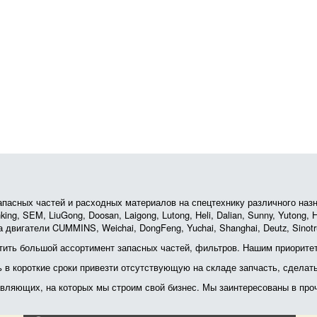
асных частей и расходных материалов на спецтехнику различного назначе
ing, SEM, LiuGong, Doosan, Laigong, Lutong, Heli, Dalian, Sunny, Yutong
 двигатели CUMMINS, Weichai, DongFeng, Yuchai, Shanghai, Deutz, Sin
ить большой ассортимент запасных частей, фильтров. Нашим приоритет
ь в короткие сроки привезти отсутствующую на складе запчасть, сделат
тавляющих, на которых мы строим свой бизнес. Мы заинтересованы в пр