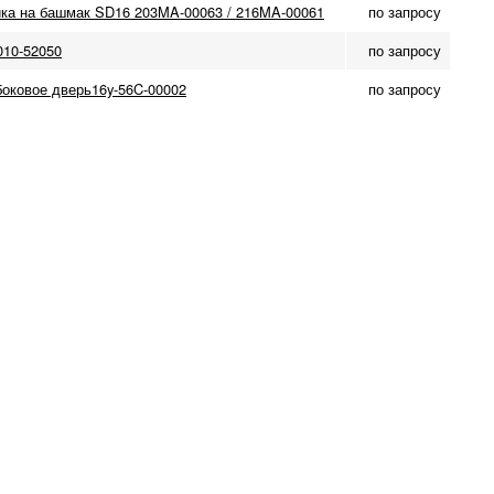
йка на башмак SD16 203MA-00063 / 216MA-00061
по запросу
010-52050
по запросу
боковое дверь16y-56C-00002
по запросу