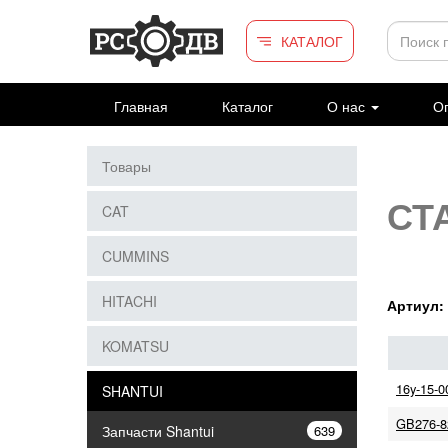
Перейти к основному содержанию
КАТАЛОГ
Главная
Каталог
О нас
Оп
Товары
СТА
CAT
CUMMINS
HITACHI
Артиул:
KOMATSU
16y-15-
SHANTUI
GB276-8
Запчасти Shantui
639