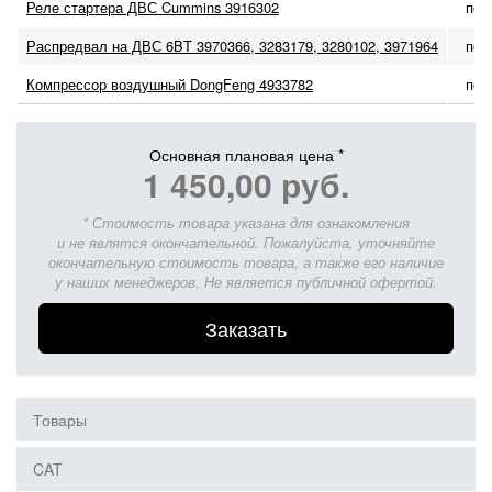
Реле стартера ДВС Cummins 3916302
по 
Распредвал на ДВС 6BT 3970366, 3283179, 3280102, 3971964
по 
Компрессор воздушный DongFeng 4933782
по 
Основная плановая цена *
1 450,00 руб.
* Стоимость товара указана для ознакомления
и не являтся окончательной. Пожалуйста, уточняйте
окончательную стоимость товара, а также его наличие
у наших менеджеров. Не является публичной офертой.
Заказать
Товары
CAT