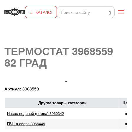
Перейти к основному содержанию
КАТАЛОГ
Toggl
navig
ТЕРМОСТАТ 3968559
82 ГРАД
Артиул:
3968559
Другие товары категории
Цена
Насос водяной (помпа) 3960342
по 
ГБЦ в сборе 3966449
по 