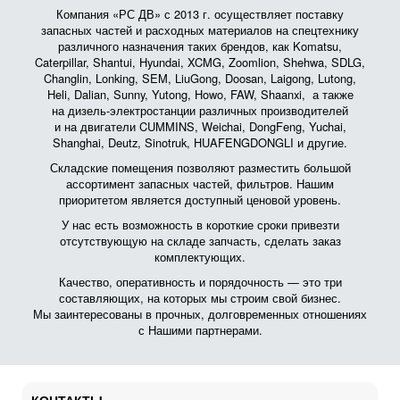
Компания «РС ДВ» с 2013 г. осуществляет поставку
запасных частей и расходных материалов на спецтехнику
различного назначения таких брендов, как Komatsu,
Caterpillar, Shantui, Hyundai, XCMG, Zoomlion, Shehwa, SDLG,
Changlin, Lonking, SEM, LiuGong, Doosan, Laigong, Lutong,
Heli, Dalian, Sunny, Yutong, Howo, FAW, Shaanxi, а также
на дизель-электростанции различных производителей
и на двигатели CUMMINS, Weichai, DongFeng, Yuchai,
Shanghai, Deutz, Sinotruk, HUAFENGDONGLI и другие.
Складские помещения позволяют разместить большой
ассортимент запасных частей, фильтров. Нашим
приоритетом является доступный ценовой уровень.
У нас есть возможность в короткие сроки привезти
отсутствующую на складе запчасть, сделать заказ
комплектующих.
Качество, оперативность и порядочность — это три
составляющих, на которых мы строим свой бизнес.
Мы заинтересованы в прочных, долговременных отношениях
с Нашими партнерами.