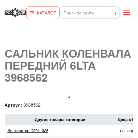
Перейти к основному содержанию
КАТАЛОГ
Toggl
navig
САЛЬНИК КОЛЕНВАЛА
ПЕРЕДНИЙ 6LTA
3968562
Артиул:
3968562
Другие товары категории
Цена с Н
Вентилятор D3911326
по запро