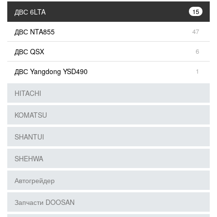
ДВС 6LTA
15
ДВС NTA855
47
ДВС QSX
6
ДВС Yangdong YSD490
1
HITACHI
KOMATSU
SHANTUI
SHEHWA
Автогрейдер
Запчасти DOOSAN