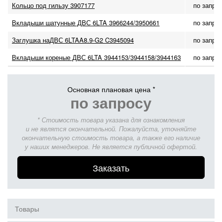
Кольцо под гильзу 3907177
по запро
Вкладыши шатунные ДВС 6LTA 3966244/3950661
по запро
Заглушка наДВС 6LTAA8.9-G2 C3945094
по запро
Вкладыши кореные ДВС 6LTA 3944153/3944158/3944163
по запро
Основная плановая цена *
по запросу
* Стоимость товара указана для ознакомления
и не являтся окончательной. Пожалуйста, уточняйте
окончательную стоимость товара, а также его наличие
у наших менеджеров. Не является публичной офертой.
Заказать
Товары