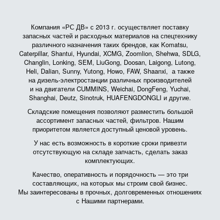
Компания «РС ДВ» с 2013 г. осуществляет поставку
запасных частей и расходных материалов на спецтехнику
различного назначения таких брендов, как Komatsu,
Caterpillar, Shantui, Hyundai, XCMG, Zoomlion, Shehwa, SDLG,
Changlin, Lonking, SEM, LiuGong, Doosan, Laigong, Lutong,
Heli, Dalian, Sunny, Yutong, Howo, FAW, Shaanxi, а также
на дизель-электростанции различных производителей
и на двигатели CUMMINS, Weichai, DongFeng, Yuchai,
Shanghai, Deutz, Sinotruk, HUAFENGDONGLI и другие.
Складские помещения позволяют разместить большой
ассортимент запасных частей, фильтров. Нашим
приоритетом является доступный ценовой уровень.
У нас есть возможность в короткие сроки привезти
отсутствующую на складе запчасть, сделать заказ
комплектующих.
Качество, оперативность и порядочность — это три
составляющих, на которых мы строим свой бизнес.
Мы заинтересованы в прочных, долговременных отношениях
с Нашими партнерами.