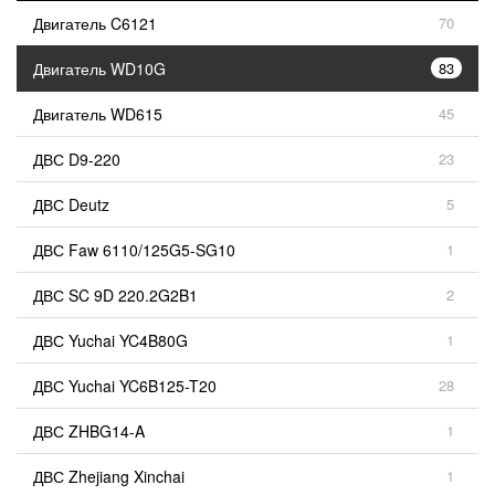
Двигатель C6121
70
Двигатель WD10G
83
Двигатель WD615
45
ДВС D9-220
23
ДВС Deutz
5
ДВС Faw 6110/125G5-SG10
1
ДВС SC 9D 220.2G2B1
2
ДВС Yuchai YC4B80G
1
ДВС Yuchai YC6B125-T20
28
ДВС ZHBG14-A
1
ДВС Zhejiang Xinchai
1