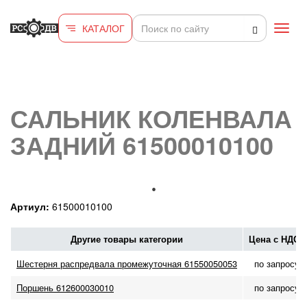
Перейти к основному содержанию
КАТАЛОГ
Toggl
navig
САЛЬНИК КОЛЕНВАЛА
ЗАДНИЙ 61500010100
Артиул:
61500010100
Другие товары категории
Цена с НДС
Шестерня распредвала промежуточная 61550050053
по запросу
Поршень 612600030010
по запросу