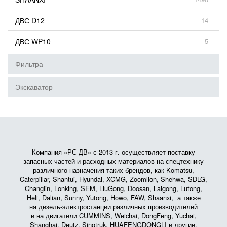
ДВС D12
14
ДВС WP10
5
Фильтра
Экскаватор
Компания «РС ДВ» с 2013 г. осуществляет поставку
запасных частей и расходных материалов на спецтехнику
различного назначения таких брендов, как Komatsu,
Caterpillar, Shantui, Hyundai, XCMG, Zoomlion, Shehwa, SDLG,
Changlin, Lonking, SEM, LiuGong, Doosan, Laigong, Lutong,
Heli, Dalian, Sunny, Yutong, Howo, FAW, Shaanxi, а также
на дизель-электростанции различных производителей
и на двигатели CUMMINS, Weichai, DongFeng, Yuchai,
Shanghai, Deutz, Sinotruk, HUAFENGDONGLI и другие.