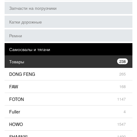
Запчасти на погрузчики
Катки дорожные
Ремни
Самосвалы и тягачи
Товары
238
DONG FENG
265
FAW
168
FOTON
1147
Fuller
4
HOWO
1547
SHAANXI
1490