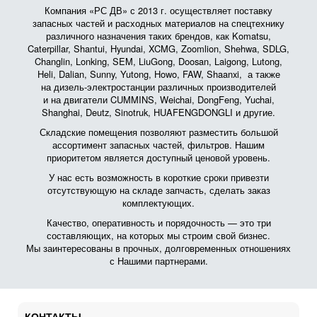
Компания «РС ДВ» с 2013 г. осуществляет поставку
запасных частей и расходных материалов на спецтехнику
различного назначения таких брендов, как Komatsu,
Caterpillar, Shantui, Hyundai, XCMG, Zoomlion, Shehwa, SDLG,
Changlin, Lonking, SEM, LiuGong, Doosan, Laigong, Lutong,
Heli, Dalian, Sunny, Yutong, Howo, FAW, Shaanxi, а также
на дизель-электростанции различных производителей
и на двигатели CUMMINS, Weichai, DongFeng, Yuchai,
Shanghai, Deutz, Sinotruk, HUAFENGDONGLI и другие.
Складские помещения позволяют разместить большой
ассортимент запасных частей, фильтров. Нашим
приоритетом является доступный ценовой уровень.
У нас есть возможность в короткие сроки привезти
отсутствующую на складе запчасть, сделать заказ
комплектующих.
Качество, оперативность и порядочность — это три
составляющих, на которых мы строим свой бизнес.
Мы заинтересованы в прочных, долговременных отношениях
с Нашими партнерами.
КОНТАКТЫ