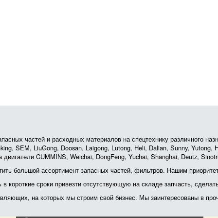
асных частей и расходных материалов на спецтехнику различного назначе
ing, SEM, LiuGong, Doosan, Laigong, Lutong, Heli, Dalian, Sunny, Yutong
 двигатели CUMMINS, Weichai, DongFeng, Yuchai, Shanghai, Deutz, Sin
ить большой ассортимент запасных частей, фильтров. Нашим приоритет
ь в короткие сроки привезти отсутствующую на складе запчасть, сделат
тавляющих, на которых мы строим свой бизнес. Мы заинтересованы в пр