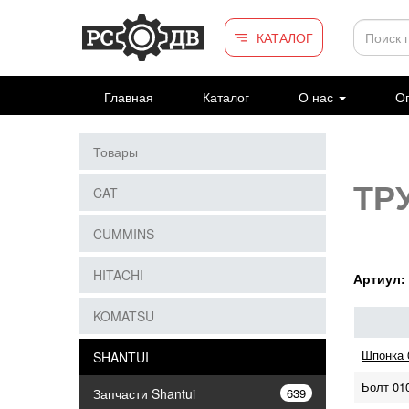
Перейти к основному содержанию
КАТАЛОГ
Главная
Каталог
О нас
Оп
Товары
ТРУ
CAT
CUMMINS
HITACHI
Артиул:
KOMATSU
Шпонка 
SHANTUI
Болт 01
Запчасти Shantui
639