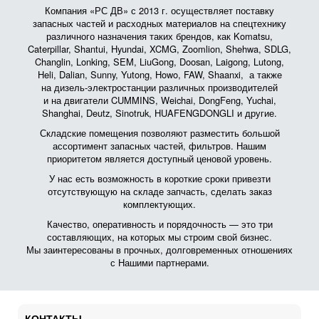
Компания «РС ДВ» с 2013 г. осуществляет поставку
запасных частей и расходных материалов на спецтехнику
различного назначения таких брендов, как Komatsu,
Caterpillar, Shantui, Hyundai, XCMG, Zoomlion, Shehwa, SDLG,
Changlin, Lonking, SEM, LiuGong, Doosan, Laigong, Lutong,
Heli, Dalian, Sunny, Yutong, Howo, FAW, Shaanxi, а также
на дизель-электростанции различных производителей
и на двигатели CUMMINS, Weichai, DongFeng, Yuchai,
Shanghai, Deutz, Sinotruk, HUAFENGDONGLI и другие.
Складские помещения позволяют разместить большой
ассортимент запасных частей, фильтров. Нашим
приоритетом является доступный ценовой уровень.
У нас есть возможность в короткие сроки привезти
отсутствующую на складе запчасть, сделать заказ
комплектующих.
Качество, оперативность и порядочность — это три
составляющих, на которых мы строим свой бизнес.
Мы заинтересованы в прочных, долговременных отношениях
с Нашими партнерами.
КОНТАКТЫ