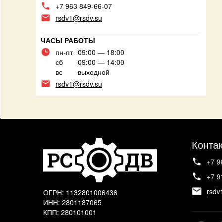
+7 963 849-66-07
rsdv1@rsdv.su
ЧАСЫ РАБОТЫ
пн-пт
09:00 — 18:00
сб
09:00 — 14:00
вс
выходной
rsdv1@rsdv.su
Конта
+7 9
+7 9
rsdv
ОГРН: 1132801006436
ИНН: 2801187065
КПП: 280101001