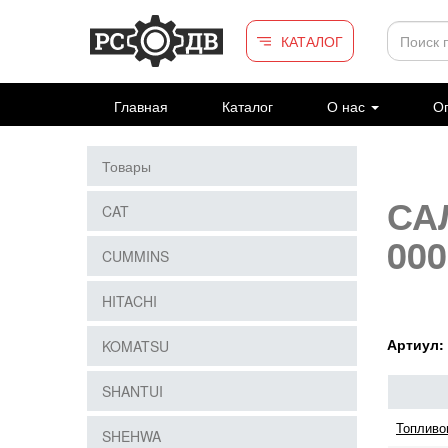
Перейти к основному содержанию
КАТАЛОГ
Главная
Каталог
О нас
Оп
Товары
СА
CAT
000
CUMMINS
HITACHI
Артиул:
KOMATSU
SHANTUI
Топливо
SHEHWA