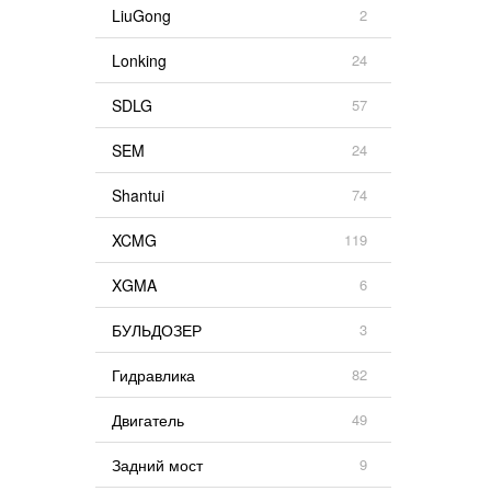
LiuGong
2
Lonking
24
SDLG
57
SEM
24
Shantui
74
XCMG
119
XGMA
6
БУЛЬДОЗЕР
3
Гидравлика
82
Двигатель
49
Задний мост
9