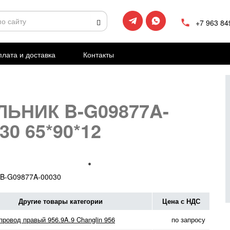
+7 963 84
лата и доставка
Контакты
ЛЬНИК B-G09877A-
30 65*90*12
B-G09877A-00030
Другие товары категории
Цена с НДС
провод правый 956.9A.9 Changlin 956
по запросу