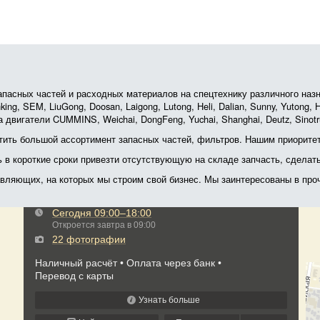
асных частей и расходных материалов на спецтехнику различного назначе
ing, SEM, LiuGong, Doosan, Laigong, Lutong, Heli, Dalian, Sunny, Yutong
 двигатели CUMMINS, Weichai, DongFeng, Yuchai, Shanghai, Deutz, Sin
ить большой ассортимент запасных частей, фильтров. Нашим приоритет
ь в короткие сроки привезти отсутствующую на складе запчасть, сделат
тавляющих, на которых мы строим свой бизнес. Мы заинтересованы в пр