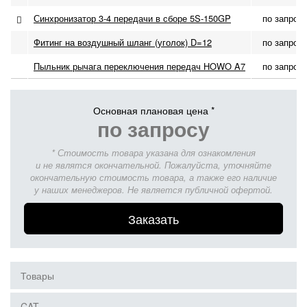
Синхронизатор 3-4 передачи в сборе 5S-150GP
по запрос
Фитинг на воздушный шланг (уголок) D=12
по запрос
Пыльник рычага переключения передач HOWO A7
по запрос
Основная плановая цена *
по запросу
* Стоимость товара указана для ознакомления
и не являтся окончательной. Пожалуйста, уточняйте
окончательную стоимость товара, а также его наличие
у наших менеджеров. Не является публичной офертой.
Заказать
Товары
CAT