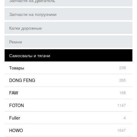
Запчасти на Двигатель
Запчасти на погрузчики
Катки дорожные
Ремни
Самосвалы и тягачи
Товары
238
DONG FENG
265
FAW
168
FOTON
1147
Fuller
4
HOWO
1547