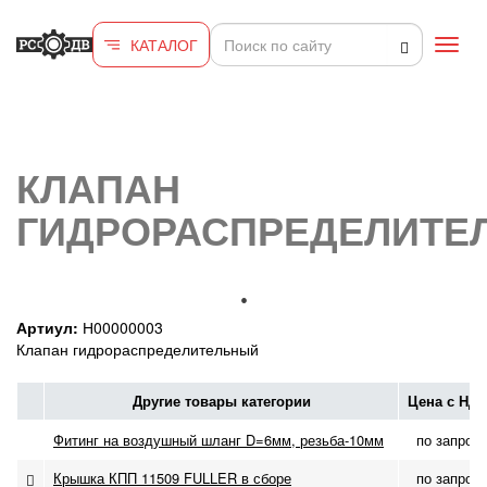
Перейти к основному содержанию
КАТАЛОГ
Toggl
navig
КЛАПАН
ГИДРОРАСПРЕДЕЛИТЕ
Артиул:
Н00000003
Клапан гидрораспределительный
Другие товары категории
Цена с НД
Фитинг на воздушный шланг D=6мм, резьба-10мм
по запрос
Крышка КПП 11509 FULLER в сборе
по запрос