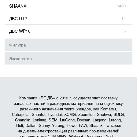
SHAANXI
1490
ДВС D12
14
ДВС WP10
5
Фильтра
Экскаватор
Компания «РС ДВ» с 2013 г. осуществляет поставку
запасных частей и расходных материалов на спецтехнику
различного назначения таких брендов, как Komatsu,
Caterpillar, Shantui, Hyundai, XCMG, Zoomlion, Shehwa, SDLG,
Changlin, Lonking, SEM, LiuGong, Doosan, Laigong, Lutong,
Heli, Dalian, Sunny, Yutong, Howo, FAW, Shaanxi, а также
на дизель-электростанции различных производителей
и на двигатели CUMMINS, Weichai, DongFeng, Yuchai,