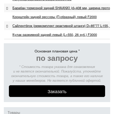
Барабан тормозной задний SHAANXI (d=408 мм, ширина проточк
Кронштейн задней рессоры (П-образный) левый F2000
Сайлентблок (ремкомплект реактивной штанги) D=85*77 L-155, р
Кулак разжимной задний левый (L=550, 26 зуб.) F3000
Основная плановая цена *
по запросу
* Стоимость товара указана для ознакомления
и не являтся окончательной. Пожалуйста, уточняйте
окончательную стоимость товара, а также его наличие
у наших менеджеров. Не является публичной офертой.
Заказать
Товары