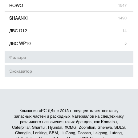
HOWO
1547
SHAANXI
1490
ДВС D12
14
ДВС WP10
5
Фильтра
Экскаватор
Компания «РС ДВ» с 2013 г. осуществляет поставку
запасных частей и расходных материалов на спецтехнику
различного назначения таких брендов, как Komatsu,
Caterpillar, Shantui, Hyundai, XCMG, Zoomlion, Shehwa, SDLG,
Changlin, Lonking, SEM, LiuGong, Doosan, Laigong, Lutong,