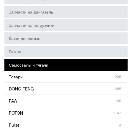
Запчасти на Двигатель
Запчасти на погрузчики
Катки дорожные
Ремни
Самосвалы и тягачи
Товары
238
DONG FENG
265
FAW
168
FOTON
1147
Fuller
4