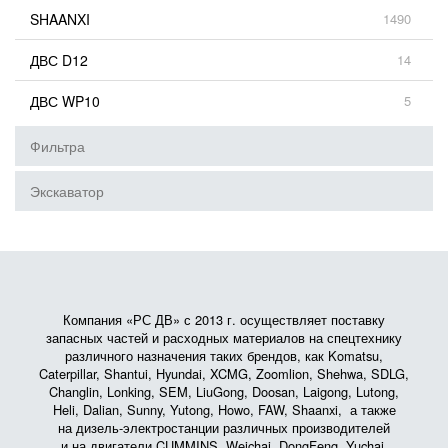
SHAANXI
1490
ДВС D12
14
ДВС WP10
5
Фильтра
Экскаватор
Компания «РС ДВ» с 2013 г. осуществляет поставку
запасных частей и расходных материалов на спецтехнику
различного назначения таких брендов, как Komatsu,
Caterpillar, Shantui, Hyundai, XCMG, Zoomlion, Shehwa, SDLG,
Changlin, Lonking, SEM, LiuGong, Doosan, Laigong, Lutong,
Heli, Dalian, Sunny, Yutong, Howo, FAW, Shaanxi, а также
на дизель-электростанции различных производителей
и на двигатели CUMMINS, Weichai, DongFeng, Yuchai,