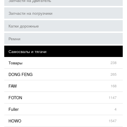
Запчасти на Двигатель
Запчасти на погрузчики
Катки дорожные
Ремни
Самосвалы и тягачи
Товары
238
DONG FENG
265
FAW
168
FOTON
1147
Fuller
4
HOWO
1547