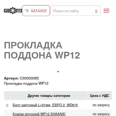
Перейти к основному содержанию
КАТАЛОГ
Toggl
navig
ПРОКЛАДКА
ПОДДОНА WP12
Артиул:
С00000085
Прокладка поддона WP12
Другие товары категории
Цена с НДС
Болт шатунный L=61мм, ЕВРО 2, WD615
по запросу
Клапан впускной WP12 SHAANXI
по запросу