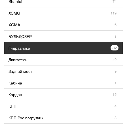
Shantui
74
XCMG
119
XGMA
6
БУЛЬДОЗЕР
3
Гидравлика
82
Двигатель
49
Задний мост
9
Кабина
1
Кардан
15
КПП
4
КПП Рос погрузчик
3