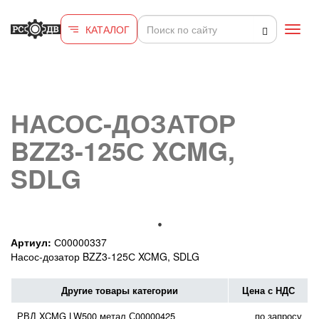
Перейти к основному содержанию
КАТАЛОГ
Toggl
navig
НАСОС-ДОЗАТОР
BZZ3-125С XCMG,
SDLG
Артиул:
С00000337
Насос-дозатор BZZ3-125С XCMG, SDLG
Другие товары категории
Цена с НДС
РВД XCMG LW500 метал С00000425
по запросу