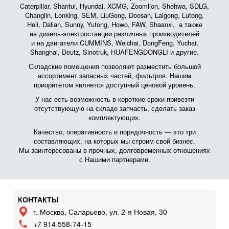
Caterpillar, Shantui, Hyundai, XCMG, Zoomlion, Shehwa, SDLG,
Changlin, Lonking, SEM, LiuGong, Doosan, Laigong, Lutong,
Heli, Dalian, Sunny, Yutong, Howo, FAW, Shaanxi, а также
на дизель-электростанции различных производителей
и на двигатели CUMMINS, Weichai, DongFeng, Yuchai,
Shanghai, Deutz, Sinotruk, HUAFENGDONGLI и другие.
Складские помещения позволяют разместить большой
ассортимент запасных частей, фильтров. Нашим
приоритетом является доступный ценовой уровень.
У нас есть возможность в короткие сроки привезти
отсутствующую на складе запчасть, сделать заказ
комплектующих.
Качество, оперативность и порядочность — это три
составляющих, на которых мы строим свой бизнес.
Мы заинтересованы в прочных, долговременных отношениях
с Нашими партнерами.
КОНТАКТЫ
г. Москва, Саларьево, ул. 2-я Новая, 30
+7 914 558-74-15