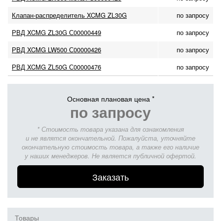
Клапан-распределитель XCMG ZL30G
по запросу
РВД XCMG ZL30G С00000449
по запросу
РВД XCMG LW500 С00000426
по запросу
РВД XCMG ZL50G С00000476
по запросу
Основная плановая цена *
по запросу
* Стоимость товара указана для ознакомления
и не являтся окончательной. Пожалуйста, уточняйте
окончательную стоимость товара, а также его наличие
у наших менеджеров. Не является публичной офертой.
Заказать
Товары