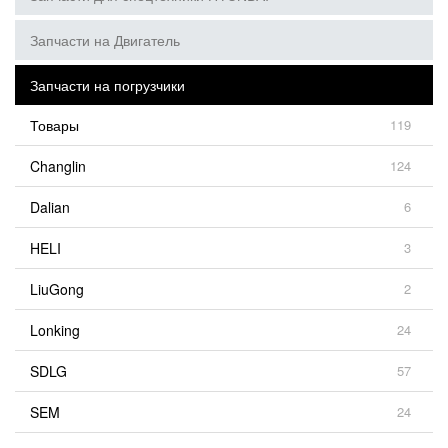
Запчасти на Двигатель
Запчасти на погрузчики
Товары
119
Changlin
124
Dalian
6
HELI
3
LiuGong
2
Lonking
24
SDLG
57
SEM
24